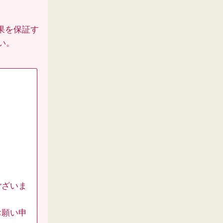
果を保証す
い。
ございま
お願い申