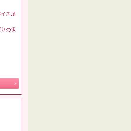
バイス頂
探りの状
。