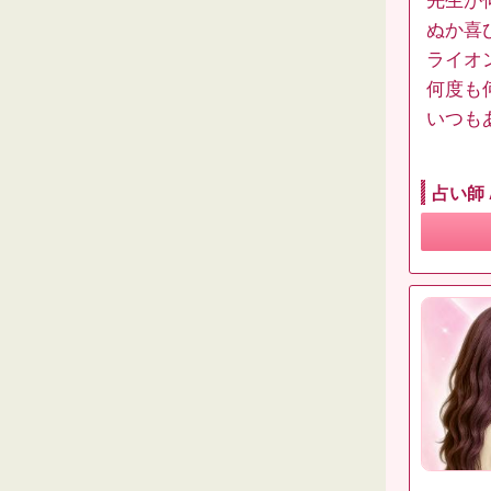
先生が
ぬか喜
ライオ
何度も
いつも
占い師