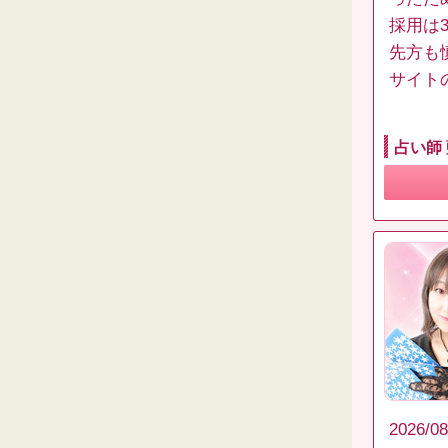
採用は
先方も
サイト
占い師
2026/08