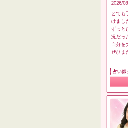
2026/08
とても
けまし
ずっと
況だっ
自分を
ぜひま
占い師