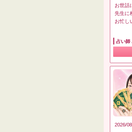
お世話
先生に
お忙し
占い師
2026/08