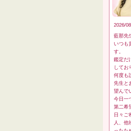
2026/08
藍那先
いつも
す。
鑑定だ
してお
何度も
先生と
望んで
今日一
第二希
日々ご
人、他
ったた