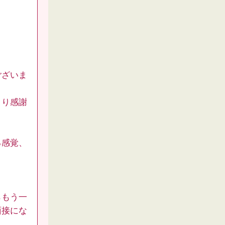
ございま
より感謝
る感覚、
らもう一
面接にな