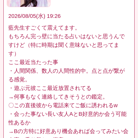
2026/08/05(水) 19:26
藍先生すごくて震えてます。
もちろん完っ壁に当たる占いはないと思うんで
すけど（特に時期は聞く意味ないと思ってま
す）
ここ最近当たった事
・人間関係、数人の人間性的中。点と点が繋が
る感覚。
・遊ぶ元彼ここ最近放置されてる
→何事もなく連絡してきそうとの鑑定。
〇この直後彼から電話来てご飯に誘われるw
・会った事ない長い友人AとB好意的か会う可能
性あるか
→Bの方特に好意あり機会あれば会ってみたい会