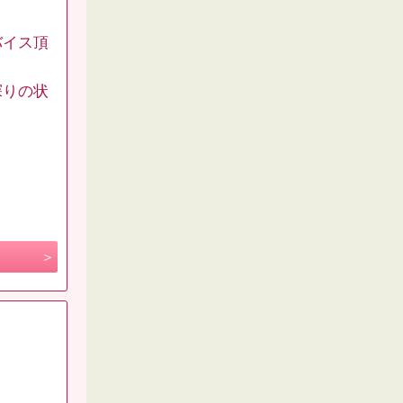
バイス頂
探りの状
。