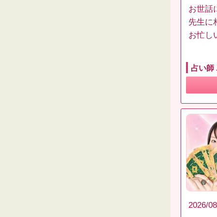
お世話
先生に
お忙し
占い師
2026/08