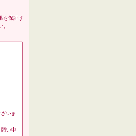
果を保証す
い。
ございま
お願い申