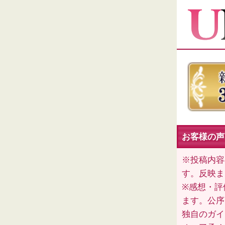
お客様の声
※投稿内容
す。反映ま
※感想・評
ます。公序
独自のガイ