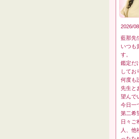
2026/08
藍那先
いつも
す。
鑑定だ
してお
何度も
先生と
望んで
今日一
第二希
日々ご
人、他
ったた