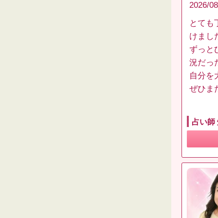
2026/08
とても
けまし
ずっと
況だっ
自分を
ぜひま
占い師