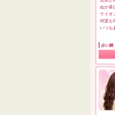
先生が
ぬか喜
ライオ
何度も
いつも
占い師