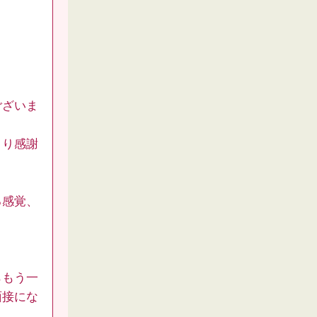
ございま
より感謝
る感覚、
らもう一
面接にな