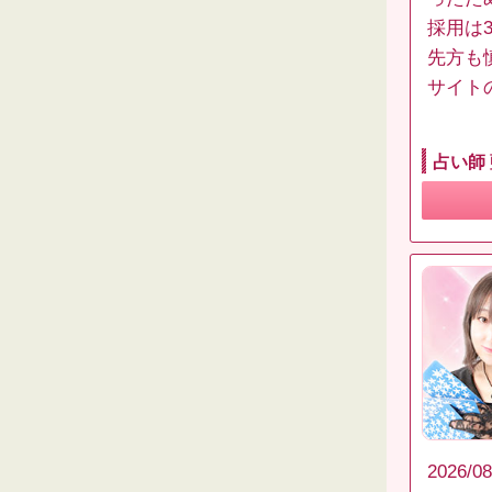
採用は
先方も
サイト
占い師
2026/08