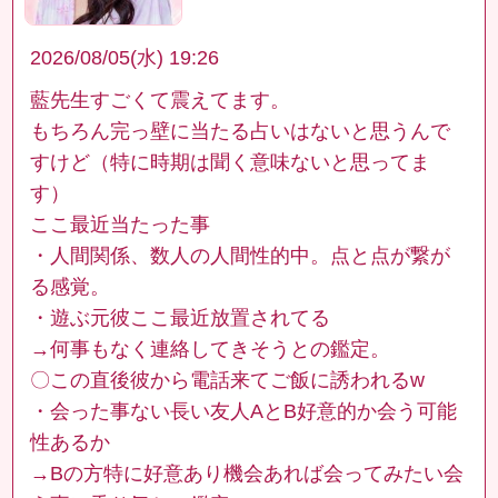
2026/08/05(水) 19:26
藍先生すごくて震えてます。
もちろん完っ壁に当たる占いはないと思うんで
すけど（特に時期は聞く意味ないと思ってま
す）
ここ最近当たった事
・人間関係、数人の人間性的中。点と点が繋が
る感覚。
・遊ぶ元彼ここ最近放置されてる
→何事もなく連絡してきそうとの鑑定。
〇この直後彼から電話来てご飯に誘われるw
・会った事ない長い友人AとB好意的か会う可能
性あるか
→Bの方特に好意あり機会あれば会ってみたい会