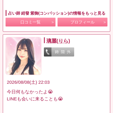
占い師 紺發 紫御(コンパッション)の情報をもっと見る
口コミ一覧
プロフィール
璃麗(りら)
2026/08/08(土) 22:03
今日何もなかったよ😭
LINEも会いに来ることも😭