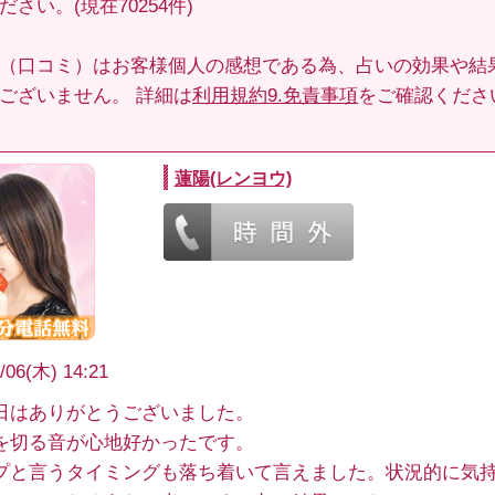
さい。(現在70254件)
（口コミ）はお客様個人の感想である為、占いの効果や結
ございません。 詳細は
利用規約9.免責事項
をご確認くださ
蓮陽(レンヨウ)
/06(木) 14:21
日はありがとうございました。
を切る音が心地好かったです。
プと言うタイミングも落ち着いて言えました。状況的に気