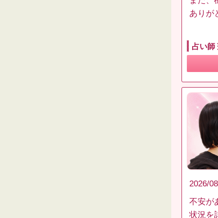
また、
ありが
占い師
2026/08
不安が
状況を