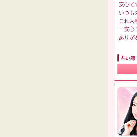
安心で
いつも
これ大
一安心
ありが
占い師