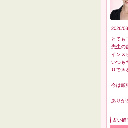
2026/08
とても
先生の
インス
いつも
りでき
今は頑
ありが
占い師