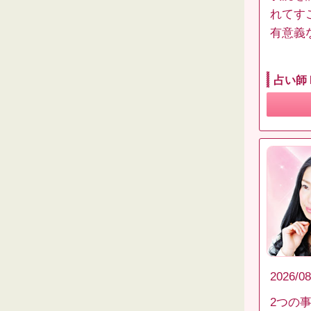
れてす
有意義
占い師 
2026/08
2つの