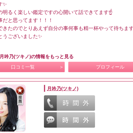
す✨
の明るく楽しい鑑定ですの心開いて話できてます☝️
事だと思ってます！！！
できたのでとりあえず自分の事何事も精一杯やって待ちま
とうございました✨
 月吟乃(ツキノ)の情報をもっと見る
口コミ一覧
プロフィール
月吟乃(ツキノ)