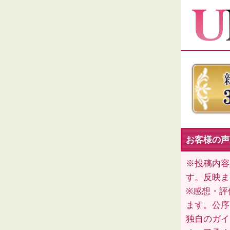
お客様の声
※投稿内容
す。反映ま
※感想・評
ます。公序
独自のガイ