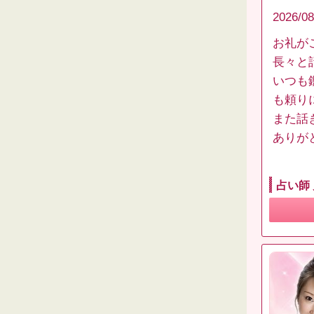
2026/08
お礼が
長々と
いつも
も頼り
また話
ありが
占い師