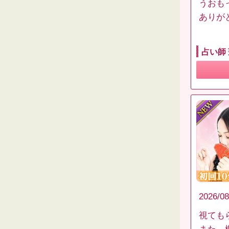
うおも
ありが
占い師
2026/08
視ても