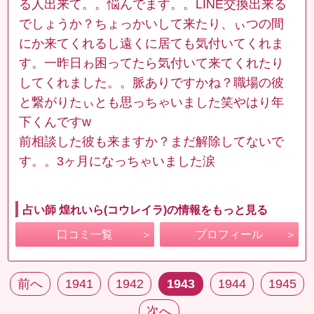
る人出来て。。悩んでます。。LINE交換出来る
でしょうか？ちょっかいして来たり、ぃつの間
にか来てくれるし遠くに居ても気付いてくれま
す。一昨日ゎ困ってたら気付いて来てくれたり
してくれました。。脈ありですかね？職場の彼
と繋がりたぃとも思っちゃいました笑やはり年
下くんですw
前相談した彼も来ますか？まだ解除してないで
す。。3ヶ月になっちゃいました涙
占い師 煌れいら(コウレイラ)の情報をもっと見る
口コミ一覧
プロフィール
前へ
1941
1942
1943
1944
1945
次へ