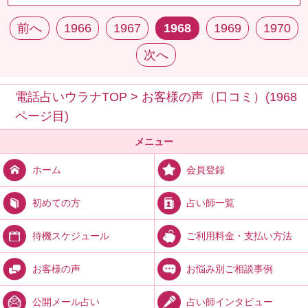
前へ
1966
1967
1968
1969
1970
次へ
電話占いウラナTOP
>
お客様の声（口コミ）(1968
ページ目)
メニュー
会員登録
ホーム
占い師一覧
初めての方
ご利用料金・支払い方法
待機スケジュール
お悩み別ご相談事例
お客様の声
占い師インタビュー
公開メール占い