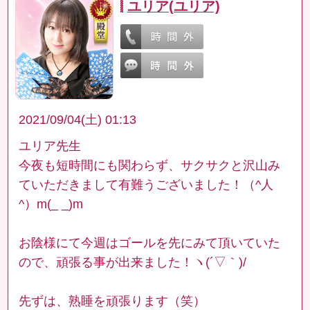
ユリア(ユリア)
2021/09/04(土) 01:13
ユリア先生
今夜も短時間にも関わらず、サクサクと沢山み
ていただきまして有難うございました！（^人
^）m(_ _)m
お陰様にて今週はゴールを先にみて頂いていた
ので、頑張る事が出来ました！ヽ(´▽｀)/
先ずは、熟睡を頑張ります（笑）