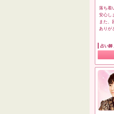
落ち着
安心し
また、
ありが
占い師