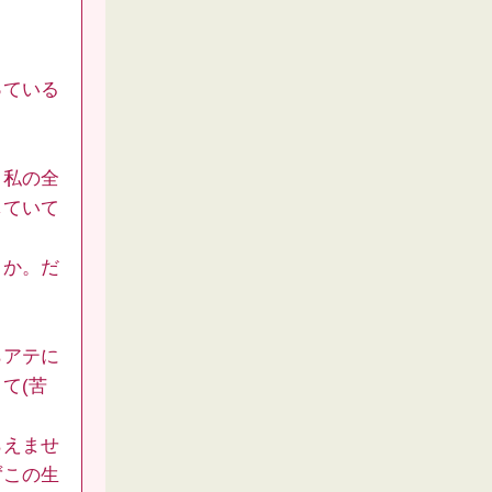
っている
、私の全
していて
うか。だ
らアテに
て(苦
らえませ
ずこの生