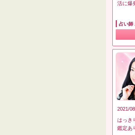
活に爆
占い師
2021/08
はっき
鑑定あ