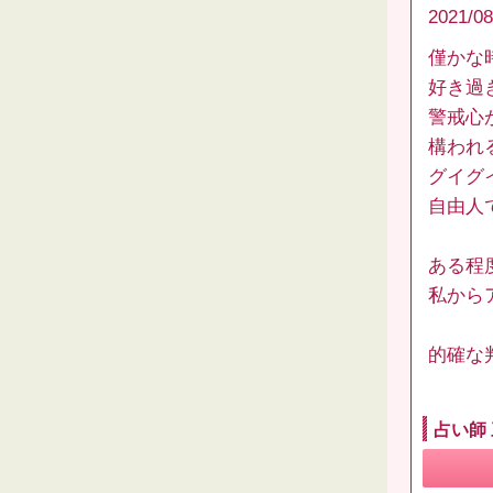
2021/08
僅かな
好き過
警戒心
構われ
グイグ
自由人
ある程
私から
的確な
占い師