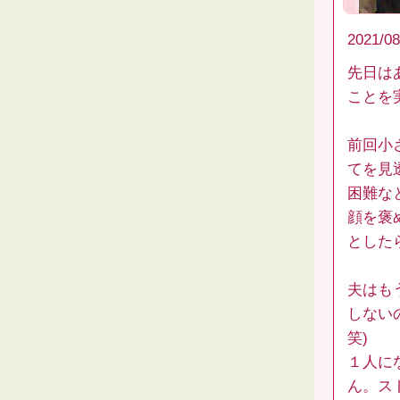
2021/08
先日は
ことを
前回小
てを見
困難な
顔を褒
とした
夫はも
しない
笑)
１人に
ん。ス