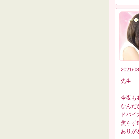
2021/08
先生
今夜も
なんだ
ドバイ
焦らず
ありが