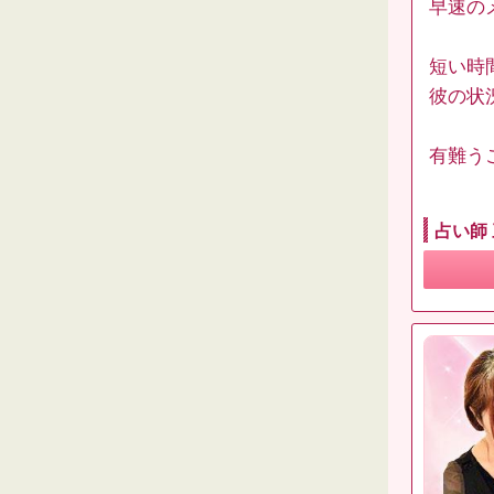
早速の
短い時
彼の状
有難う
占い師