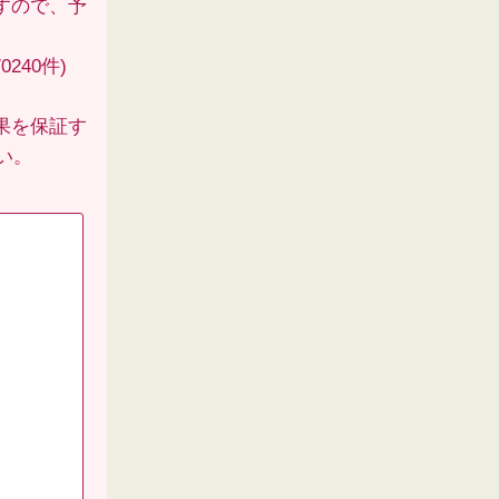
すので、予
240件)
果を保証す
い。