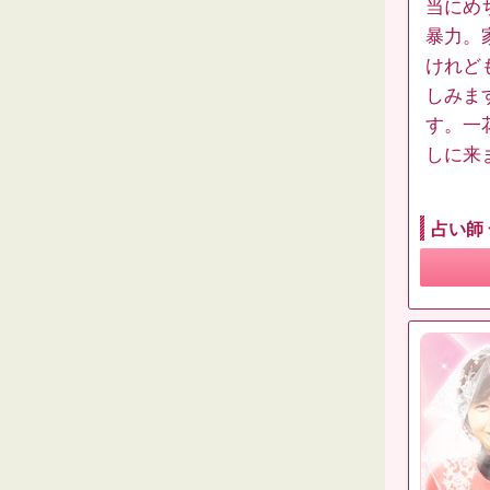
当にめ
暴力。
けれど
しみま
す。一
しに来
占い師