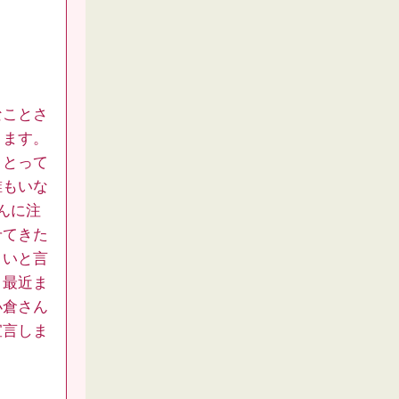
なことさ
ります。
まとって
誰もいな
んに注
せてきた
さいと言
、最近ま
小倉さん
宣言しま