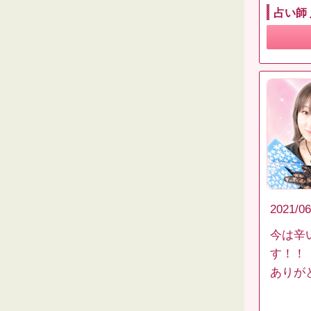
占い師
2021/06
今は辛
す！！
ありが