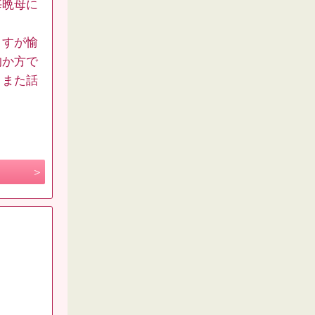
毎晩母に
ますが愉
的か方で
。また話