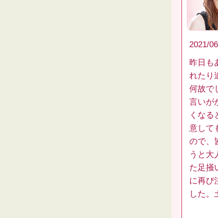
2021/06
昨日も
れたり
何故で
言いが
くなる
意して
ので、
うと大
た足掻
に再び
した。