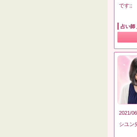
です;;
占い師
2021/06
シユン