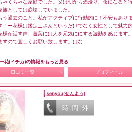
ちゃくちゃな家庭でした。父は朝から酒浸り、夜になると
家族としては崩壊していました。
もう過去のこと。私がアクティブに行動的に！不安もあり
す！一花様は鑑定士さんというだけでなく女性として魅力
花様が話す声、言葉には人を元気ににする波動を感じます
ますので宜しくお願い致します。はな
 一花(イチカ)の情報をもっと見る
口コミ一覧
プロフィール
senyou(せんよう)