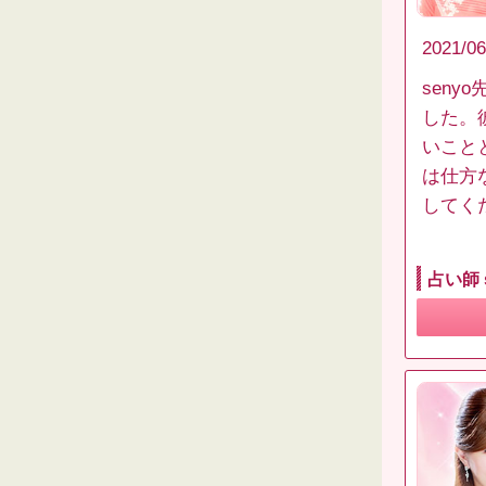
2021/06
sen
した。
いこと
は仕方
してく
占い師 