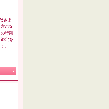
ただきま
仕方のな
今の時期
た鑑定を
ます。