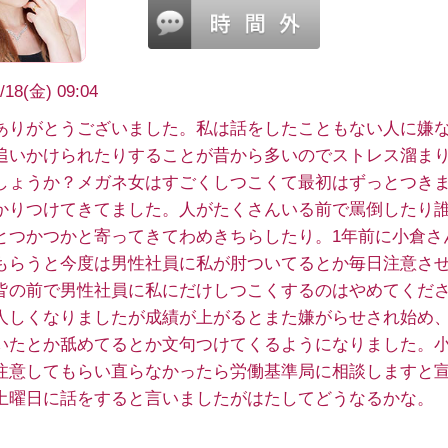
/18(金) 09:04
ありがとうございました。私は話をしたこともない人に嫌
追いかけられたりすることが昔から多いのでストレス溜ま
しょうか？メガネ女はすごくしつこくて最初はずっとつき
かりつけてきてました。人がたくさんいる前で罵倒したり
とつかつかと寄ってきてわめきちらしたり。1年前に小倉さ
もらうと今度は男性社員に私が肘ついてるとか毎日注意さ
皆の前で男性社員に私にだけしつこくするのはやめてくだ
人しくなりましたが成績が上がるとまた嫌がらせされ始め
いたとか舐めてるとか文句つけてくるようになりました。
注意してもらい直らなかったら労働基準局に相談しますと
土曜日に話をすると言いましたがはたしてどうなるかな。