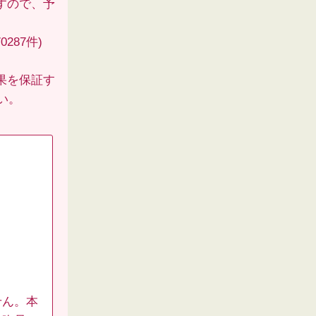
すので、予
287件)
果を保証す
い。
せん。本