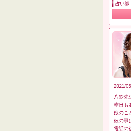
占い師
2021/06
八鈴先
昨日も
娘のこ
彼の事
電話の