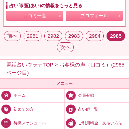
占い師 藍(あい)の情報をもっと見る
口コミ一覧
プロフィール
前へ
2981
2982
2983
2984
2985
次へ
電話占いウラナTOP
>
お客様の声（口コミ）(2985
ページ目)
メニュー
会員登録
ホーム
占い師一覧
初めての方
ご利用料金・支払い方法
待機スケジュール