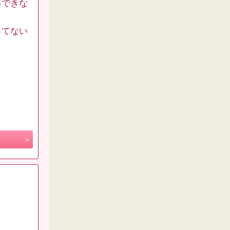
事できな
ってない