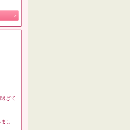
間過ぎて
いまし