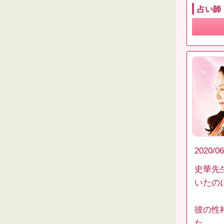
占い師
2020/06
史華先
いたの
彼の性
た。