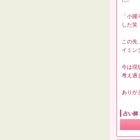
「小躍
した笑
この先
イミン
今は現
考え過
ありが
占い師