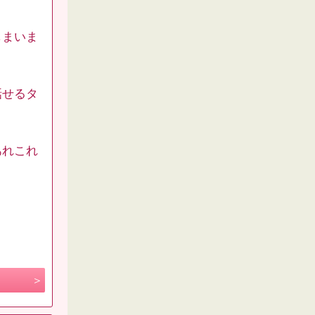
しまいま
話せるタ
あれこれ
。