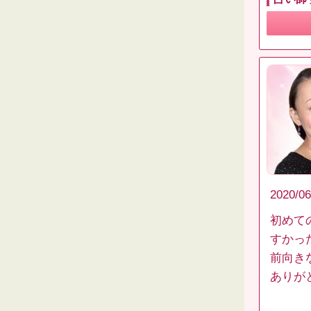
2020/06
初めて
すかっ
前向き
ありが