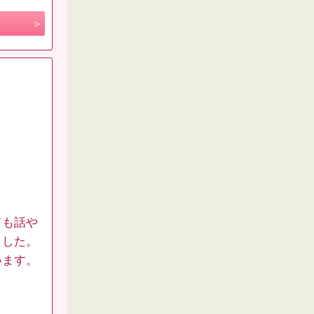
ても話や
ました。
います。