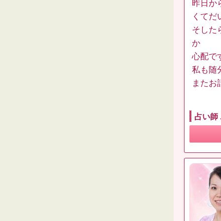
昨日か
くてだ
そした
か
心配です
私も随
またお
占い師