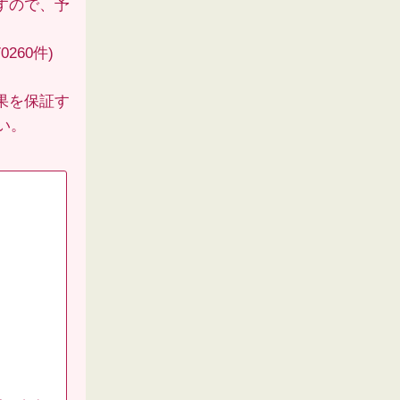
すので、予
260件)
果を保証す
い。