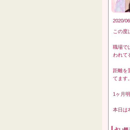
2020/06
この度
職場で
われて
距離を
てます
1ヶ月
本日は
占い師