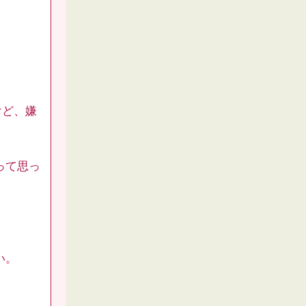
けど、嫌
って思っ
い。