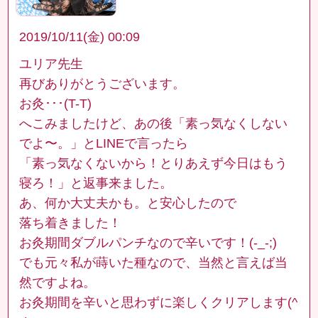
2019/10/11(金) 00:09
ユリア先生
再びありがとうございます。
お灸･･･(T-T)
へこみましたけど、あの後「素っ気なくしない
でよ〜。」とLINEで言ったら
「素っ気なくないから！とりあえず今日はもう
寝ろ！」と返事来ました。
あ、何か大丈夫かも。と安心したので
落ち着きました！
お灸期間ダブルパンチなので辛いです！(-_-;)
でも元々私が蒔いた種なので、当然と言えば当
然ですよね。
お灸期間を辛いと思わずに楽しくクリアします(^