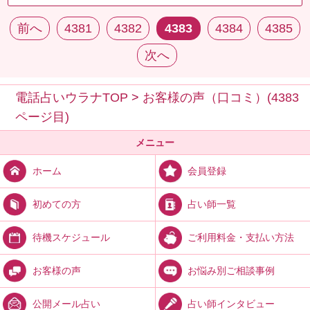
前へ
4381
4382
4383
4384
4385
次へ
電話占いウラナTOP
>
お客様の声（口コミ）(4383
ページ目)
メニュー
会員登録
ホーム
占い師一覧
初めての方
ご利用料金・支払い方法
待機スケジュール
お悩み別ご相談事例
お客様の声
占い師インタビュー
公開メール占い