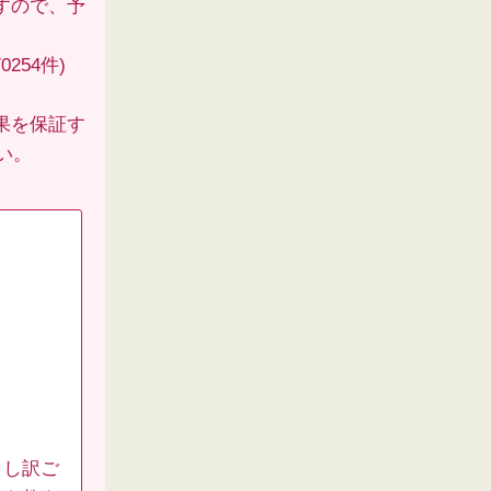
すので、予
254件)
果を保証す
い。
申し訳ご