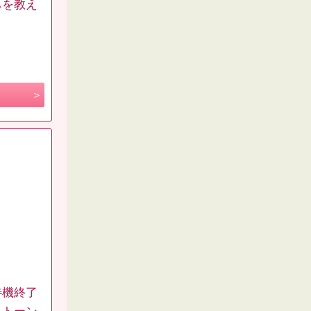
ちを教え
待機終了