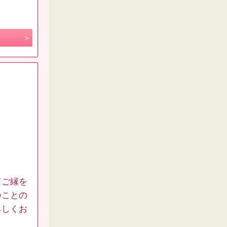
てご縁を
つことの
ろしくお