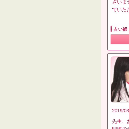
ざいま
ていた
占い師 
2019/03
先生、