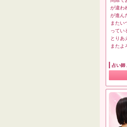
間際で
が違わ
が進ん
またい
ってい
とりあ
またよ
占い師