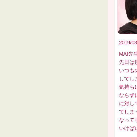
2019/03
MAI先
先日は
いつも
してし
気持ち
ならず
に対し
てしま
なって
いけば