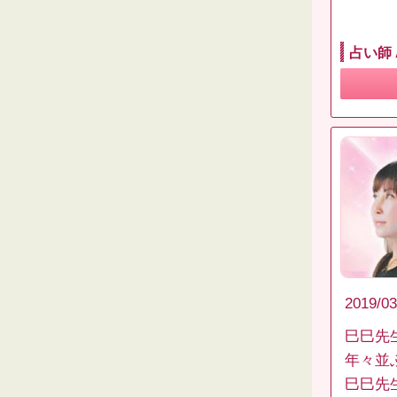
占い師
2019/03
巳巳先
年々並
巳巳先