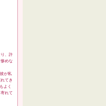
なり、許
も惨めな
。彼が私
慣れてき
もよく
み寄れて