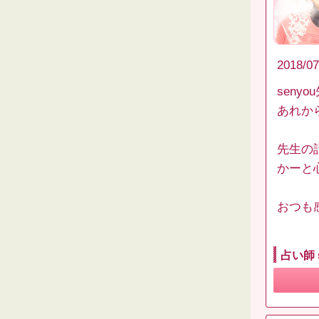
2018/07
seny
あれか
先生の
かーと
おつも感
占い師 