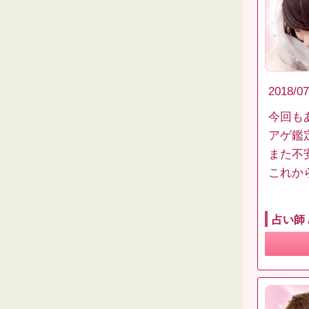
2018/07
今回も
アゲ鑑
また不
これか
占い師