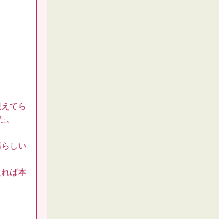
！
視えてら
た。
晴らしい
えれば本