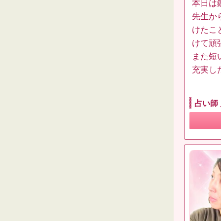
本日は
先生か
けたこ
けて頑
また短
充実し
占い師