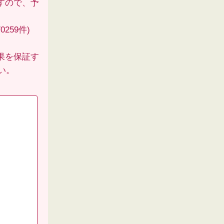
すので、予
259件)
果を保証す
い。