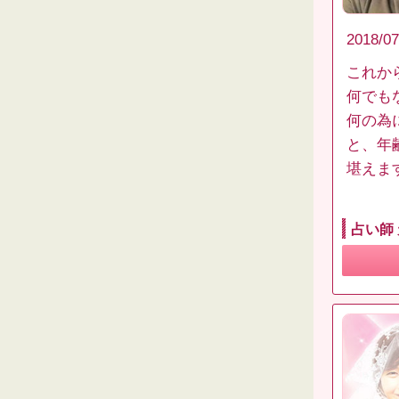
2018/07
これか
何でも
何の為
と、年
堪えます
占い師