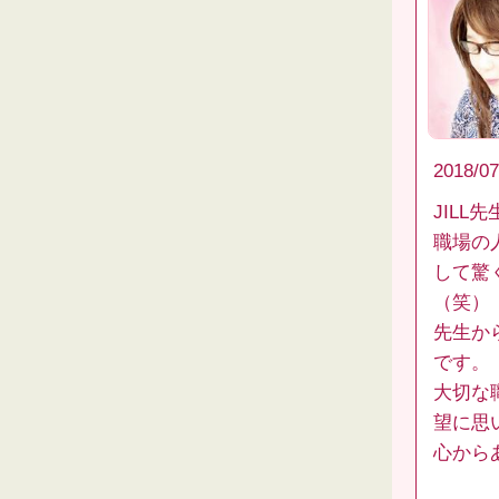
2018/07
JIL
職場の
して驚
（笑）
先生か
です。
大切な
望に思
心から