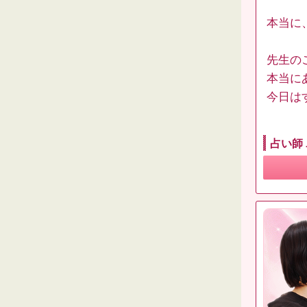
本当に
先生の
本当に
今日はす
占い師