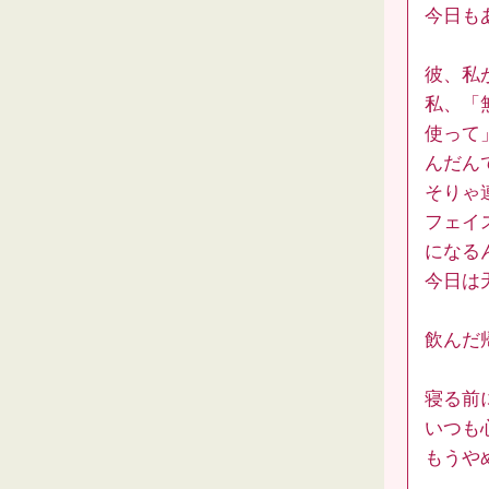
今日も
彼、私
私、「
使って
んだん
そりゃ
フェイ
になる
今日は
飲んだ
寝る前
いつも
もうや