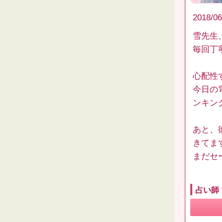
2018/06
雪先生
毎回丁
心配性
今日の
ンキン
あと、
きてま
まだセ
占い師