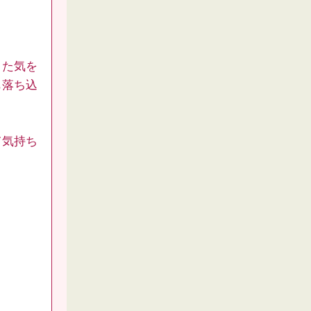
きた気を
も落ち込
て気持ち