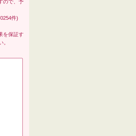
すので、予
254件)
果を保証す
い。