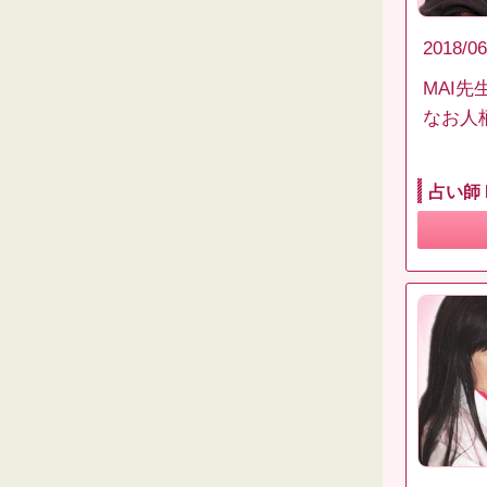
2018/06
MAI
なお人
占い師 