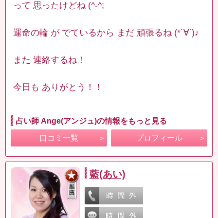
って 思ったけどね (^-^;
運命の輪 が でているから まだ 頑張るね (*´∀`)♪
また 連絡するね！
今日も ありがとう！！
占い師 Ange(アンジュ)の情報をもっと見る
口コミ一覧
プロフィール
藍(あい)