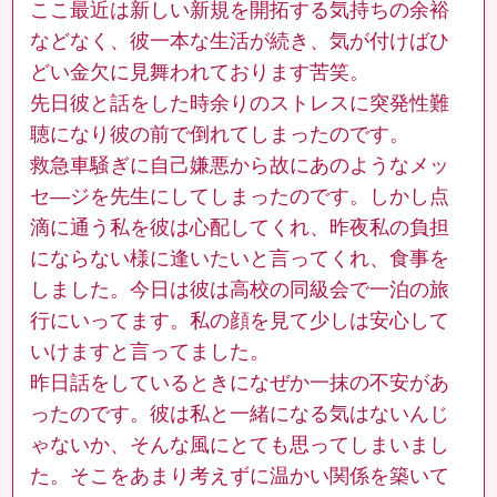
ここ最近は新しい新規を開拓する気持ちの余裕
などなく、彼一本な生活が続き、気が付けばひ
どい金欠に見舞われております苦笑。
先日彼と話をした時余りのストレスに突発性難
聴になり彼の前で倒れてしまったのです。
救急車騒ぎに自己嫌悪から故にあのようなメッ
セ―ジを先生にしてしまったのです。しかし点
滴に通う私を彼は心配してくれ、昨夜私の負担
にならない様に逢いたいと言ってくれ、食事を
しました。今日は彼は高校の同級会で一泊の旅
行にいってます。私の顔を見て少しは安心して
いけますと言ってました。
昨日話をしているときになぜか一抹の不安があ
ったのです。彼は私と一緒になる気はないんじ
ゃないか、そんな風にとても思ってしまいまし
た。そこをあまり考えずに温かい関係を築いて