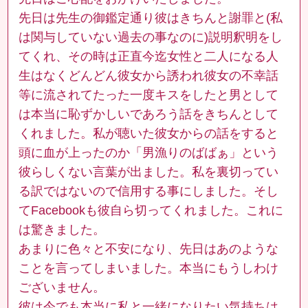
先日は先生の御鑑定通り彼はきちんと謝罪と(私
は関与していない過去の事なのに)説明釈明をし
てくれ、その時は正直今迄女性と二人になる人
生はなくどんどん彼女から誘われ彼女の不幸話
等に流されてたった一度キスをしたと男として
は本当に恥ずかしいであろう話をきちんとして
くれました。私が聴いた彼女からの話をすると
頭に血が上ったのか「男漁りのばばぁ」という
彼らしくない言葉が出ました。私を裏切ってい
る訳ではないので信用する事にしました。そし
てFacebookも彼自ら切ってくれました。これに
は驚きました。
あまりに色々と不安になり、先日はあのような
ことを言ってしまいました。本当にもうしわけ
ございません。
彼は今でも本当に私と一緒になりたい気持ちは