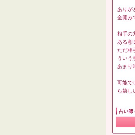
ありがと
全開み
相手の
ある意
ただ相
ういう
あまり
可能で
ら嬉し
占い師