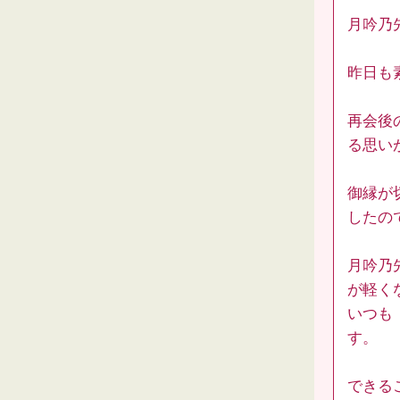
月吟乃
昨日も
再会後
る思い
御縁が
したの
月吟乃
が軽く
いつも
す。
できる