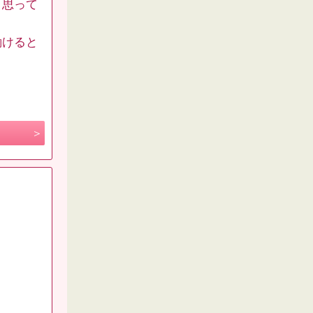
う思って
働けると
。