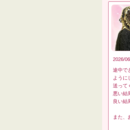
2026/06
途中で
ようにし
送って
悪い結
良い結
また、お