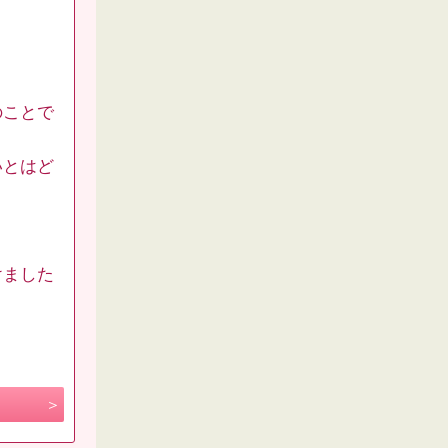
のことで
いとはど
けました