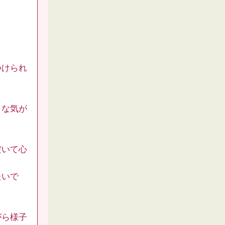
つけられ
うな気が
だいて心
たいで
がら様子