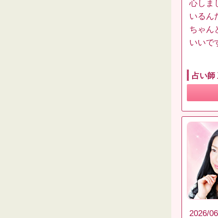
心しま
いるん
ちゃん
いいで
占い師
2026/06