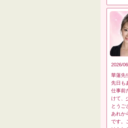
2026/06
華蓮先
先日も
仕事前
けて、
とうご
あれか
です。