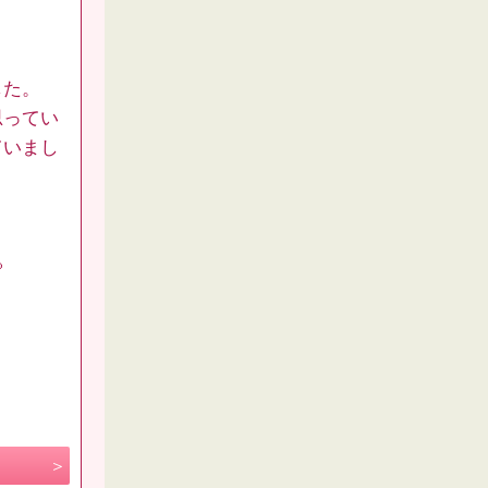
した。
思ってい
ていまし

、