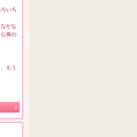
いろいろ
、なかな
、心身の
と、もう