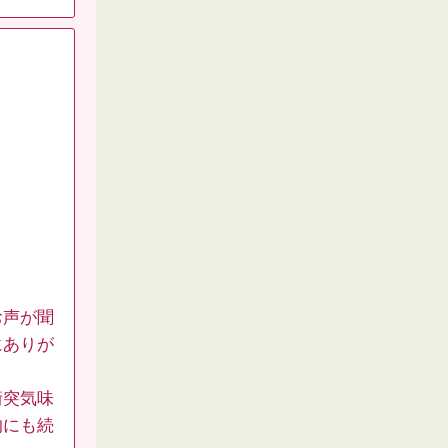
お声が聞
にありが
衝突気味
的にも続