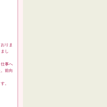
ておりま
きまし
と仕事へ
た。前向
ます。