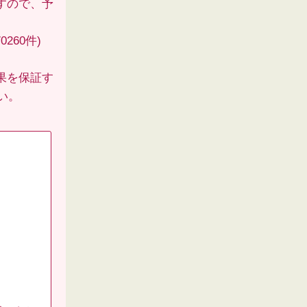
すので、予
260件)
果を保証す
い。