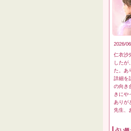
2026/06
仁衣沙
したが
た。あ
詳細を
の向き
きにや
ありが
先生、
占い師