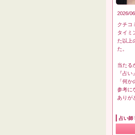
2026/06
クチコ
タイミ
た以上
た。
当たる
『占い
「何か
参考に
ありがと
占い師