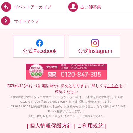
占い師募集
イベントアーカイブ
サイトマップ
公式Facebook
公式Instagram
2026/6/11(木)より新電話番号に変更となります。詳しくは
こちら
をご
確認ください
※混雑のためカスタマーサポートにつながらない場合、ご不便をおかけいたしますが
0120-847-305 又は 03-6671-9254 より折り返しご連絡いたします。
（ 03-6671-9254 は発信専用となるため、お客様からお掛け直しいただく際は 0120-847-
305 へお願いいたします。）
また、折り返しが不要な方はメールにてご連絡ください。
| 個人情報保護方針 |
ご利用規約 |