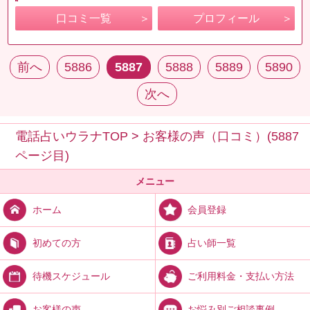
口コミ一覧
プロフィール
前へ
5886
5887
5888
5889
5890
次へ
電話占いウラナTOP
>
お客様の声（口コミ）(5887
ページ目)
メニュー
会員登録
ホーム
占い師一覧
初めての方
ご利用料金・支払い方法
待機スケジュール
お悩み別ご相談事例
お客様の声