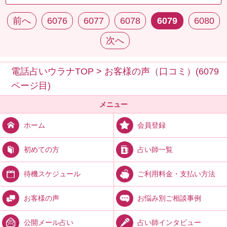
前へ
6076
6077
6078
6079
6080
次へ
電話占いウラナTOP
>
お客様の声（口コミ）(6079
ページ目)
メニュー
会員登録
ホーム
占い師一覧
初めての方
ご利用料金・支払い方法
待機スケジュール
お悩み別ご相談事例
お客様の声
占い師インタビュー
公開メール占い