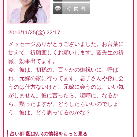
2016/11/25(金) 22:17
メッセージありがとうございました。お言葉に
甘えて、祈願宜しくお願いします。藍先生の祈
願、効果出てます。
今、彼は、初孫の、百々かの御祝いに、呼ば
れ、元嫁の家に行ってます、息子さんや孫に会
うのは仕方ないけど、元嫁に会うのは、いい気
がしません。彼に言ったら、喧嘩に、なるか
ら、黙ったますが、どうしたらいいのでしょ
う、彼は、どう思ってるのかな？
占い師 藍(あい)の情報をもっと見る