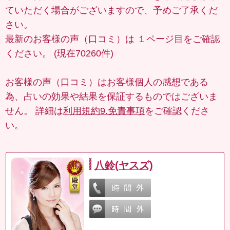
ていただく場合がございますので、予めご了承くだ
さい。
最新のお客様の声（口コミ）は
１ページ目
をご確認
ください。 (現在70260件)
お客様の声（口コミ）はお客様個人の感想である
為、占いの効果や結果を保証するものではございま
せん。 詳細は
利用規約9.免責事項
をご確認くださ
い。
八鈴(ヤスズ)