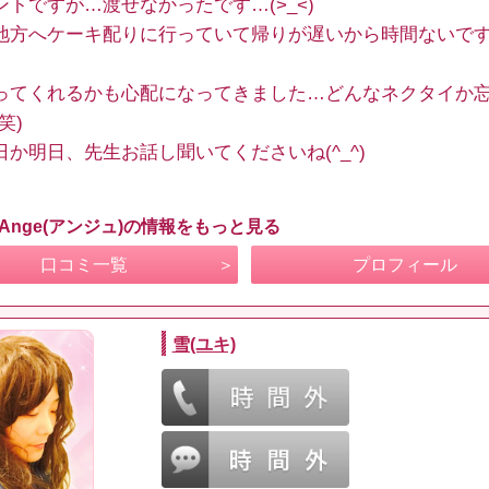
ントですが…渡せなかったです…(>_<)
地方へケーキ配りに行っていて帰りが遅いから時間ないで
ってくれるかも心配になってきました…どんなネクタイか
笑)
日か明日、先生お話し聞いてくださいね(^_^)
 Ange(アンジュ)の情報をもっと見る
口コミ一覧
プロフィール
雪(ユキ)