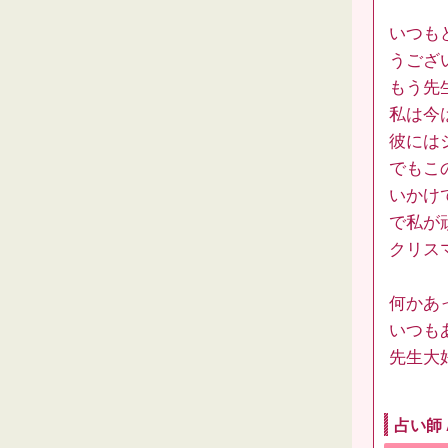
いつも
うござ
もう先生
私は今
彼には
でもこ
いかけ
で私が
クリス
何かあ
いつも
先生大好
占い師