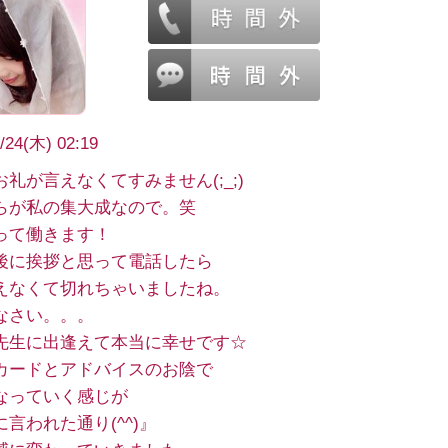
/24(木) 02:19
礼が言えなくてすみません(;_;)
らが私の集大成なので。笑
って働きます！
後に挨拶と思って電話したら
えなくて切れちゃいましたね。
なさい。。。
先生に出逢えて本当に幸せです☆
カードとアドバイスのお陰で
なっていく感じが
言われた通り(^^)』