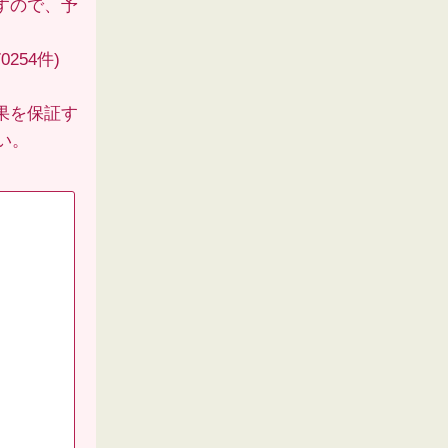
すので、予
254件)
果を保証す
い。