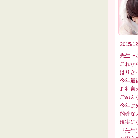
2015/12
先生〜お
これか
はりき
今年最
お礼言
ごめん
今年は
的確な
現実に
『先生に