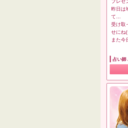
プレゼ
昨日は
て…
受け取
せにね(
また今
占い師