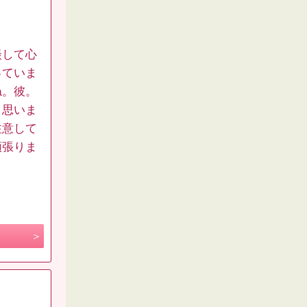
談して心
っていま
ね。彼。
と思いま
注意して
頑張りま