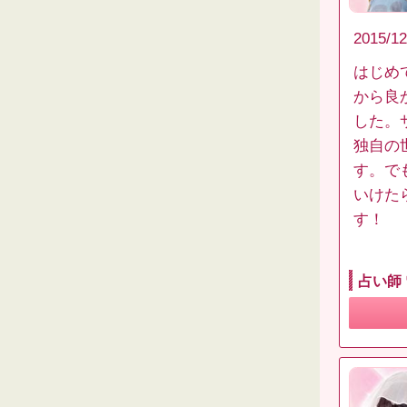
2015/12
はじめ
から良
した。
独自の
す。で
いけた
す！
占い師