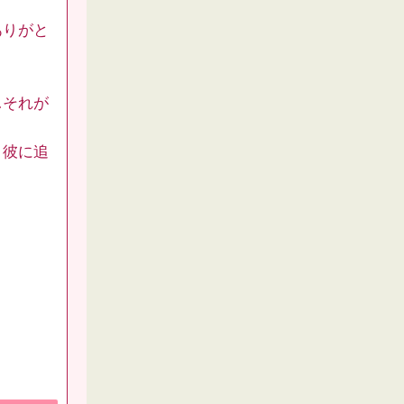
ありがと
…それが
。彼に追