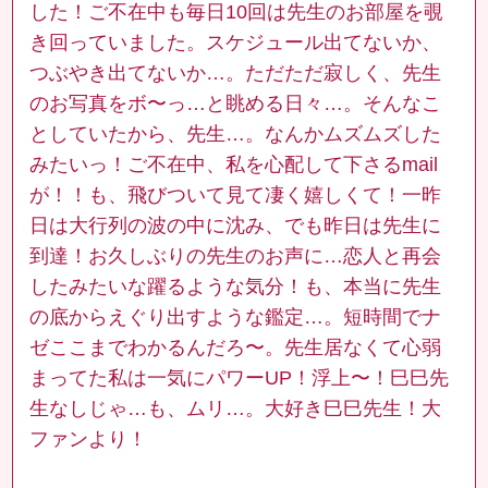
した！ご不在中も毎日10回は先生のお部屋を覗
き回っていました。スケジュール出てないか、
つぶやき出てないか…。ただただ寂しく、先生
のお写真をボ〜っ…と眺める日々…。そんなこ
としていたから、先生…。なんかムズムズした
みたいっ！ご不在中、私を心配して下さるmail
が！！も、飛びついて見て凄く嬉しくて！一昨
日は大行列の波の中に沈み、でも昨日は先生に
到達！お久しぶりの先生のお声に…恋人と再会
したみたいな躍るような気分！も、本当に先生
の底からえぐり出すような鑑定…。短時間でナ
ゼここまでわかるんだろ〜。先生居なくて心弱
まってた私は一気にパワーUP！浮上〜！巳巳先
生なしじゃ…も、ムリ…。大好き巳巳先生！大
ファンより！