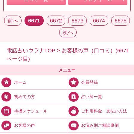
前へ
6671
6672
6673
6674
6675
次へ
電話占いウラナTOP
>
お客様の声（口コミ）(6671
ページ目)
メニュー
会員登録
ホーム
占い師一覧
初めての方
ご利用料金・支払い方法
待機スケジュール
お悩み別ご相談事例
お客様の声