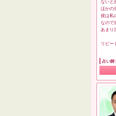
ないと
ほかの
彼は私
なので
あまり
リピー
占い師