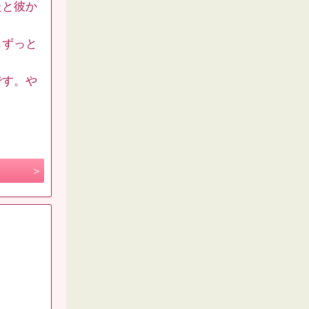
たと彼か
もずっと
です。や
。