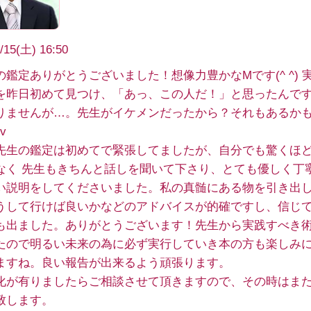
/15(土) 16:50
の鑑定ありがとうございました！想像力豊かなMです(^ ^) 実
を昨日初めて見つけ、「あっ、この人だ！」と思ったんで
りませんが…。先生がイケメンだったから？それもあるか
v
先生の鑑定は初めてで緊張してましたが、自分でも驚くほ
なく 先生もきちんと話しを聞いて下さり、とても優しく丁
い説明をしてくださいました。私の真髄にある物を引き出
うして行けば良いかなどのアドバイスが的確ですし、信じ
も出ました。ありがとうございます！先生から実践すべき
たので明るい未来の為に必ず実行していき本の方も楽しみ
ますね。良い報告が出来るよう頑張ります。
化が有りましたらご相談させて頂きますので、その時はま
致します。