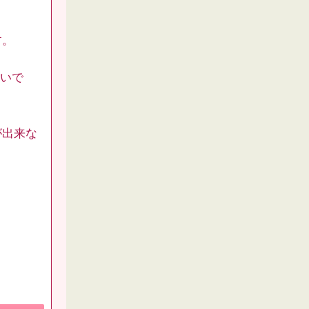
す。
たいで
が出来な