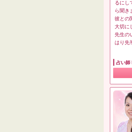
るにし
ら聞き
彼との
大切に
先生の
はり先
占い師