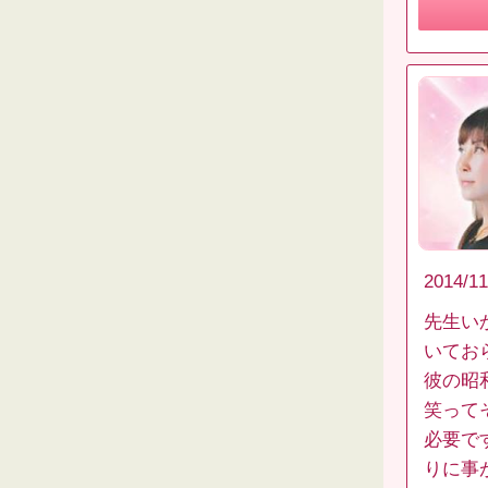
2014/11
先生い
いてお
彼の昭
笑って
必要で
りに事