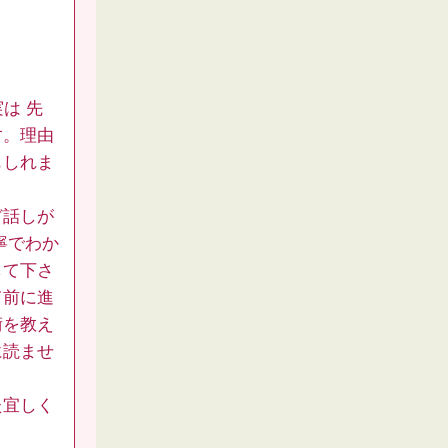
は 先
す。理由
もしれま
ど話しが
寧でわか
して下さ
て前に進
術を教え
に読ませ
た宜しく