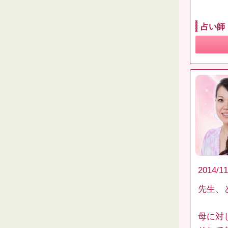
占い師
2014/11
先生、
母に対