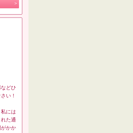
邪などひ
なさい！
、私には
られた通
間がかか