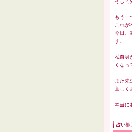
そして
もう一
これが
今日、
す。
私自身
くなっ
また先
宜しく
本当に
占い師