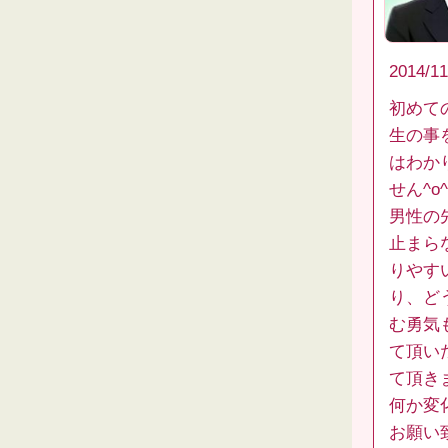
2014/11
初めて
生の事
はわか
せん^o^
男性の
止まら
りやす
り、ど
む勇気
て頂い
て頂き
何か変
お願い