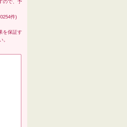
すので、予
254件)
果を保証す
い。