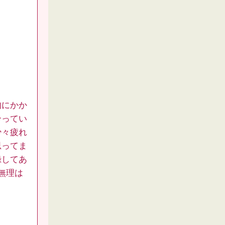
的にかか
合ってい
少々疲れ
思ってま
録してあ
無理は