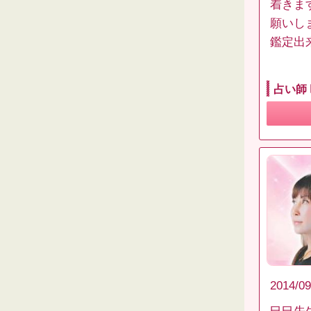
着きま
願いし
鑑定出
占い師
2014/09