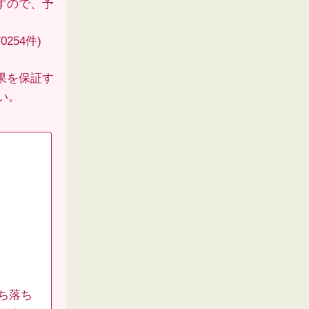
すので、予
254件)
果を保証す
い。
ち落ち