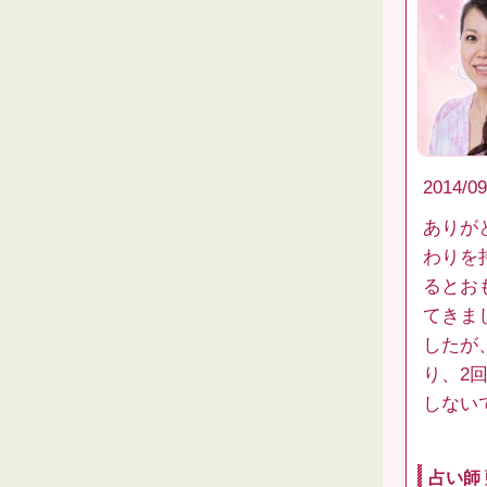
2014/09
ありが
わりを
るとお
てきま
したが
り、2
しない
占い師