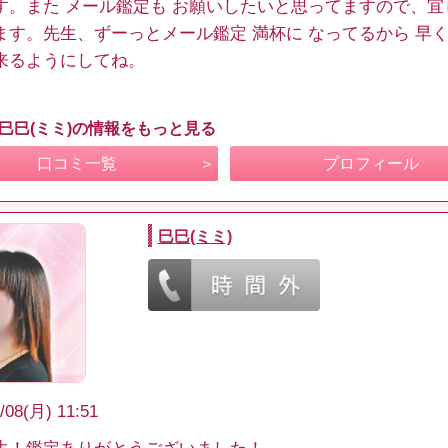
す。また メール鑑定も お願いしたいと思ってますので、宜
ます。先生、ずーっとメール鑑定 満杯に なってるから 早く
来るようにしてね。
 巳巳(ミミ)の情報をもっと見る
口コミ一覧
プロフィール
巳巳(ミミ)
/08(月) 11:51