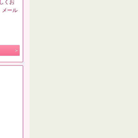
しくお
 メール