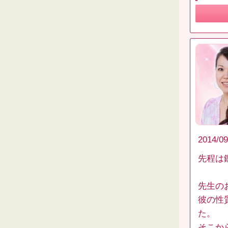
2014/09
先程は
先生の
彼の性
た。
そこか