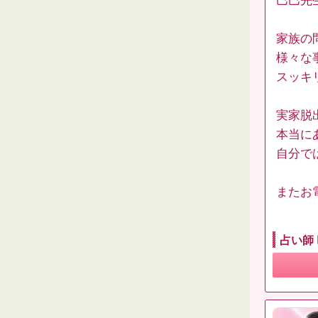
巳巳先
家族の
様々な
スッキ
実家脱
本当に
自分で
またお
占い師