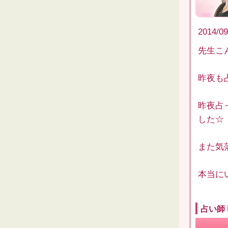
2014/09
先生こ
昨夜も
昨夜占
した☆
また気
本当に
占い師