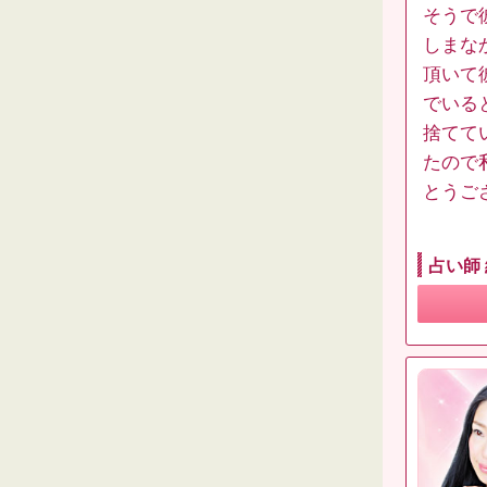
そうで
しまな
頂いて
でいる
捨てて
たので
とうご
占い師