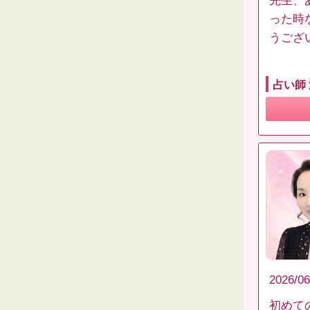
先生、
った時
うござ
占い師
2026/06
初めて