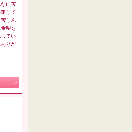
んなに苦
鑑定して
く苦しん
は希望を
思ってい
にありが