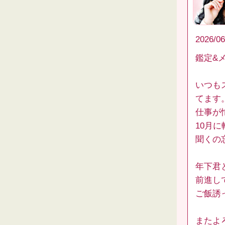
2026/06
鑑定&
いつも
てます
仕事が
10月
聞くの
年下君
前進し
ご飯誘
またよ