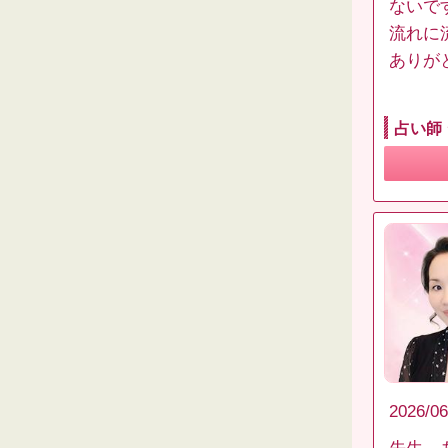
ないで
流れに
ありが
占い師
2026/06