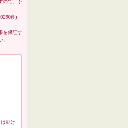
すので、予
260件)
果を保証す
い。
らは動け