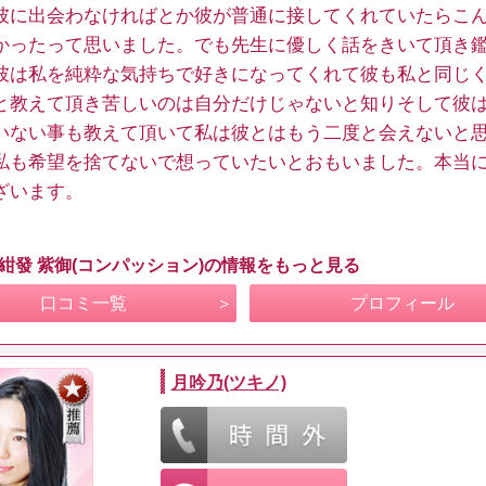
彼に出会わなければとか彼が普通に接してくれていたらこ
かったって思いました。でも先生に優しく話をきいて頂き
彼は私を純粋な気持ちで好きになってくれて彼も私と同じ
と教えて頂き苦しいのは自分だけじゃないと知りそして彼
いない事も教えて頂いて私は彼とはもう二度と会えないと
私も希望を捨てないで想っていたいとおもいました。本当
ざいます。
 紺發 紫御(コンパッション)の情報をもっと見る
口コミ一覧
プロフィール
月吟乃(ツキノ)