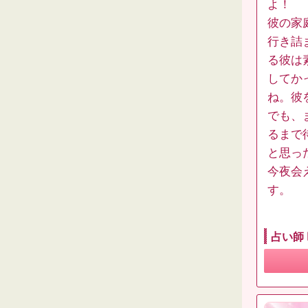
よ！
彼の家
行き詰
る彼は
してか
ね。彼
でも、
るまで
と思っ
今夜会
す。
占い師