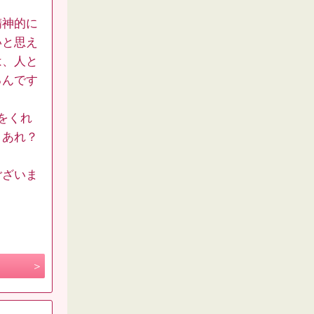
精神的に
いと思え
は、人と
るんです
をくれ
、あれ？
ございま