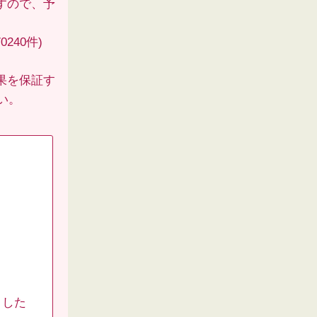
すので、予
240件)
果を保証す
い。
ました