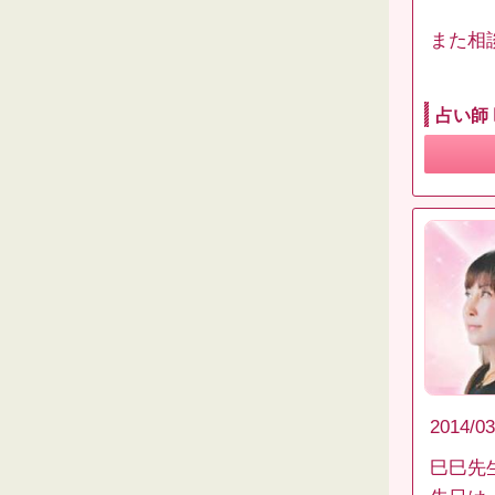
また相
占い師
2014/03
巳巳先