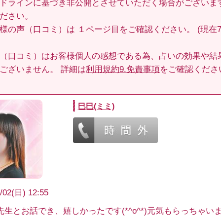
ドラインに基づき非公開とさせていただく場合がございま
ださい。
客様の声（口コミ）は
１ページ目
をご確認ください。 (現在70
（口コミ）はお客様個人の感想である為、占いの効果や結
ございません。 詳細は
利用規約9.免責事項
をご確認くださ
巳巳(ミミ)
/02(日) 12:55
先生とお話でき、嬉しかったです(*^o^*)元気もらっちゃい