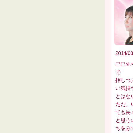
2014/03
巳巳先
で
押しつ
い気持
とはな
ただ、
ても長
と思う
ちをみ