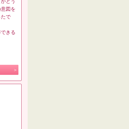
りがとう
の意図を
ったで
得できる