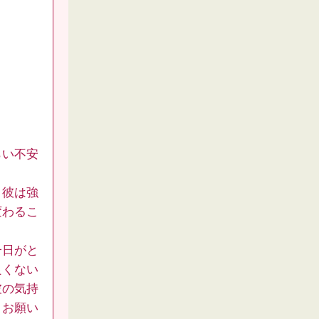
らい不安
、彼は強
変わるこ
一日がと
良くない
彼の気持
くお願い