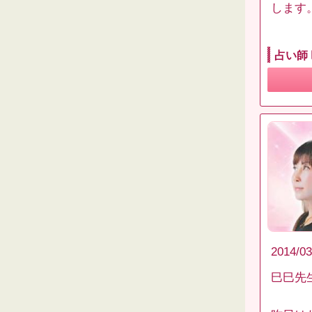
します
占い師
2014/03
巳巳先