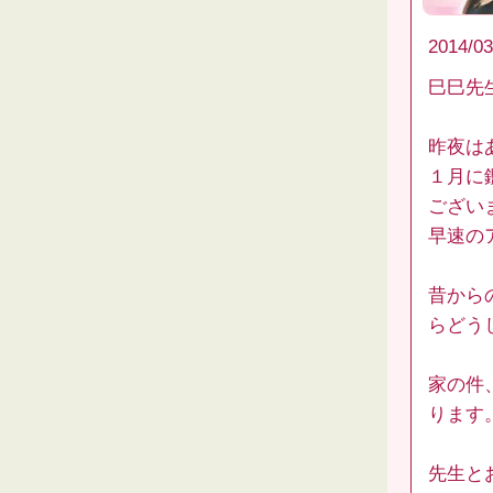
2014/03
巳巳先
昨夜は
１月に
ございま
早速の
昔から
らどう
家の件
ります
先生と