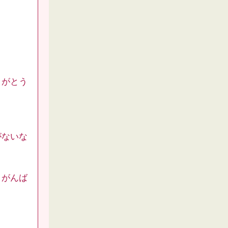
りがとう
がないな
、がんば