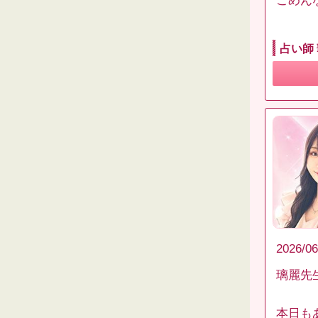
ごめん
占い師
2026/06
璃麗先
本日も