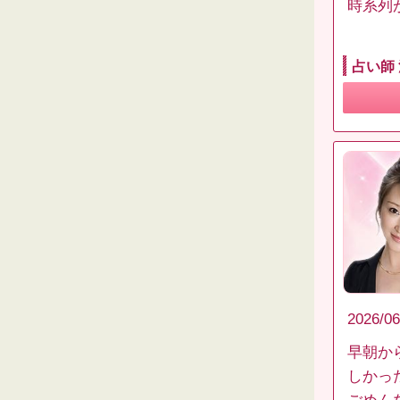
時系列
占い師
2026/06
早朝か
しかっ