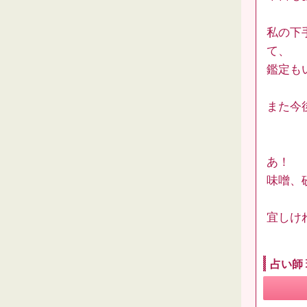
私の下
て、
鑑定も
また今
あ！
味噌、
宜しけ
占い師