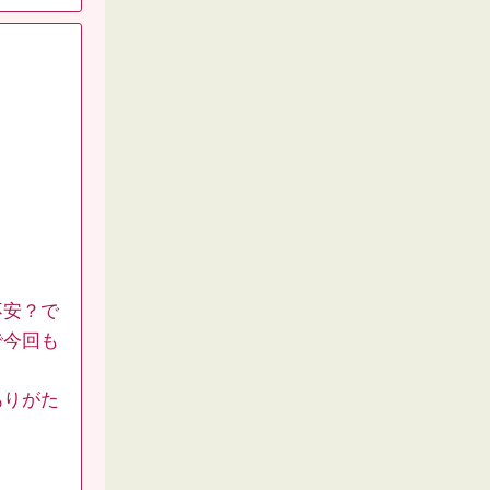
不安？で
で今回も
ありがた