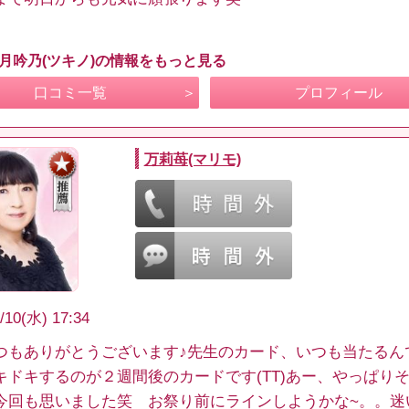
 月吟乃(ツキノ)の情報をもっと見る
口コミ一覧
プロフィール
万莉苺(マリモ)
/10(水) 17:34
つもありがとうございます♪先生のカード、いつも当たるん
キドキするのが２週間後のカードです(TT)あー、やっぱり
今回も思いました笑 お祭り前にラインしようかな~。。迷