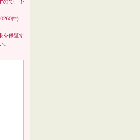
すので、予
260件)
果を保証す
い。