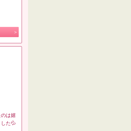
たのは嬉
した💦