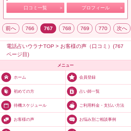
口コミ一覧
プロフィール
前へ
766
767
768
769
770
次へ
電話占いウラナTOP
>
お客様の声（口コミ）(767
ページ目)
メニュー
会員登録
ホーム
占い師一覧
初めての方
ご利用料金・支払い方法
待機スケジュール
お悩み別ご相談事例
お客様の声