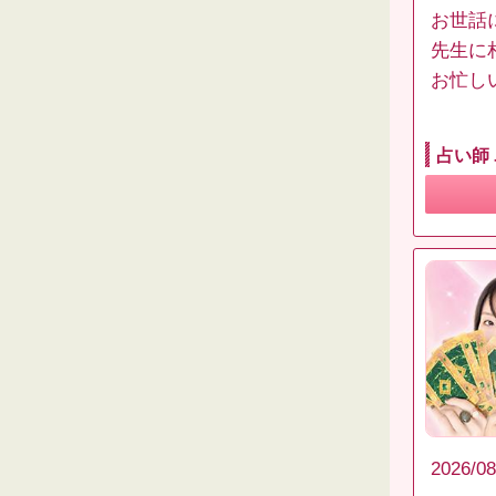
お世話
先生に
お忙し
占い師
2026/08