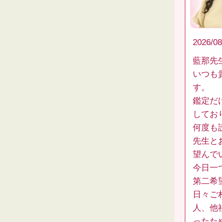
2026/08
藍那先
いつも
す。
鑑定だ
してお
何度も
先生と
望んで
今日一
第二希
日々ご
人、他
ったた