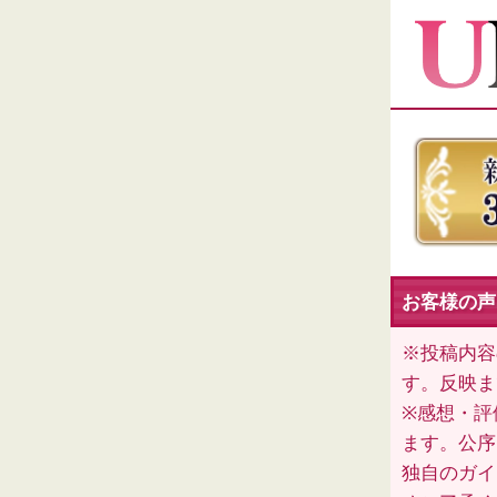
お客様の声
※投稿内容
す。反映ま
※感想・評
ます。公序
独自のガイ