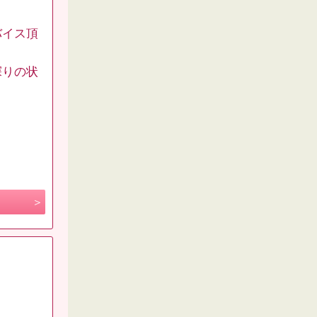
バイス頂
探りの状
。