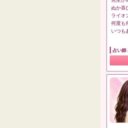
先生が
ぬか喜
ライオ
何度も
いつも
占い師