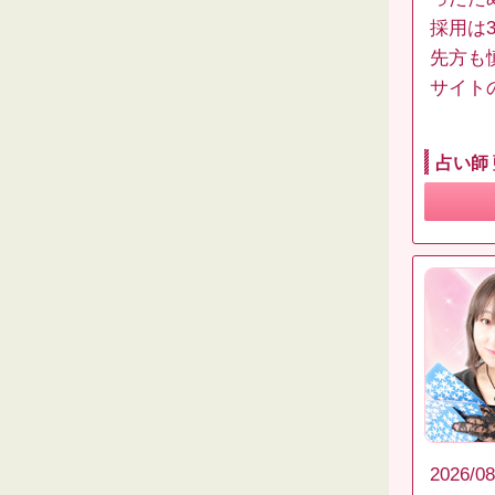
採用は
先方も
サイト
占い師
2026/08