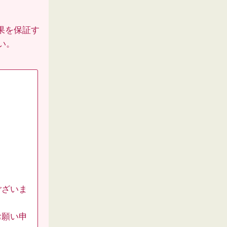
果を保証す
い。
ございま
お願い申