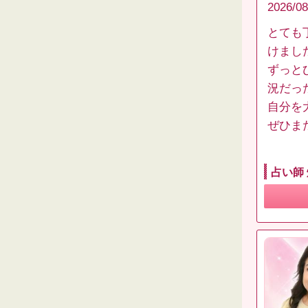
2026/08
とても
けまし
ずっと
況だっ
自分を
ぜひま
占い師