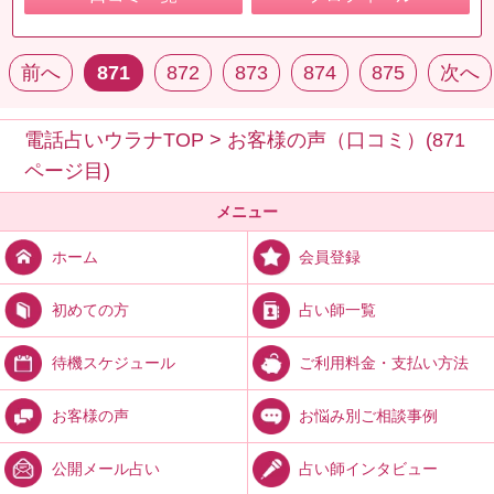
前へ
871
872
873
874
875
次へ
電話占いウラナTOP
>
お客様の声（口コミ）(871
ページ目)
メニュー
会員登録
ホーム
占い師一覧
初めての方
ご利用料金・支払い方法
待機スケジュール
お悩み別ご相談事例
お客様の声
占い師インタビュー
公開メール占い