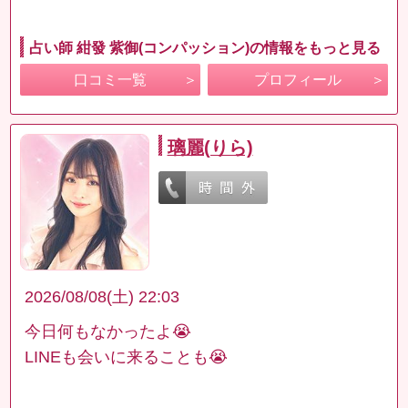
占い師 紺發 紫御(コンパッション)の情報をもっと見る
口コミ一覧
プロフィール
璃麗(りら)
2026/08/08(土) 22:03
今日何もなかったよ😭
LINEも会いに来ることも😭