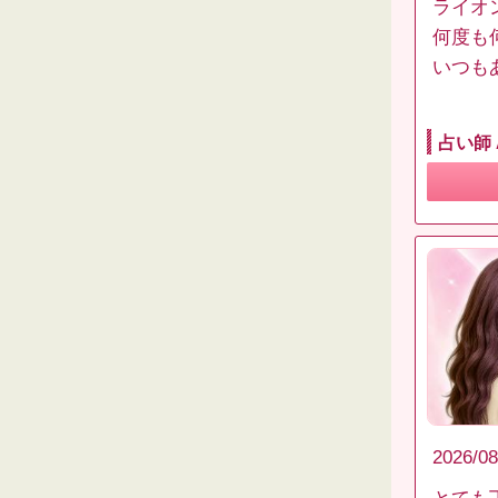
ライオ
何度も
いつも
占い師
2026/08