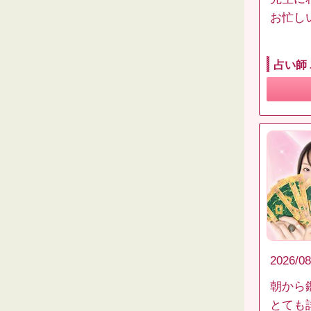
お忙し
占い師
2026/08
朝から
とても