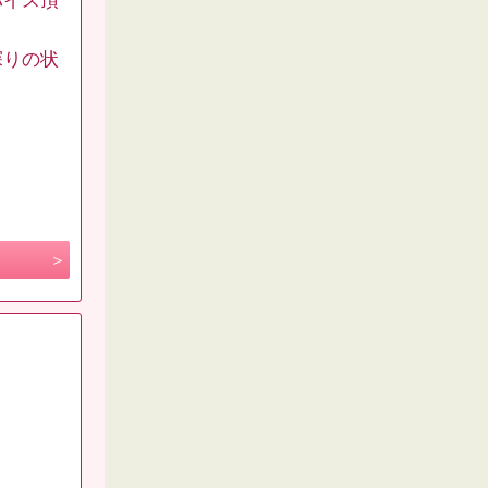
バイス頂
探りの状
。