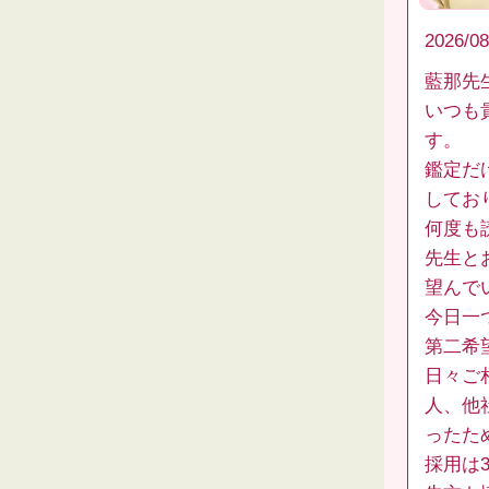
2026/08
藍那先
いつも
す。
鑑定だ
してお
何度も
先生と
望んで
今日一
第二希
日々ご
人、他
ったた
採用は