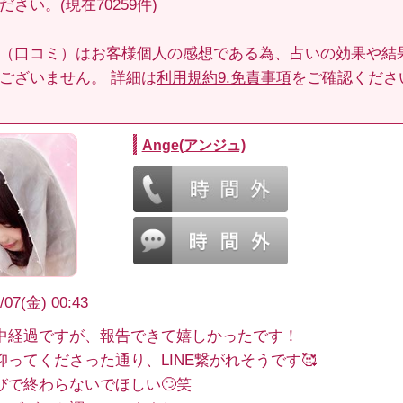
さい。(現在70259件)
（口コミ）はお客様個人の感想である為、占いの効果や結
ございません。 詳細は
利用規約9.免責事項
をご確認くださ
Ange(アンジュ)
/07(金) 00:43
中経過ですが、報告できて嬉しかったです！
仰ってくださった通り、LINE繋がれそうです🥰
びで終わらないでほしい🙄笑