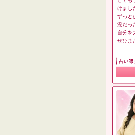
とても
けまし
ずっと
況だっ
自分を
ぜひま
占い師