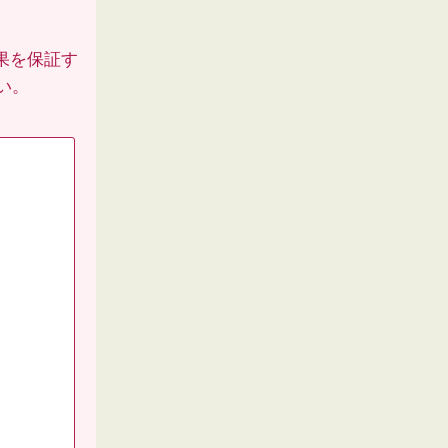
果を保証す
い。