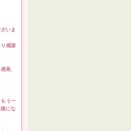
ございま
より感謝
る感覚、
らもう一
面接にな