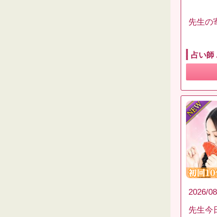
先生の
占い師
2026/08
先生今