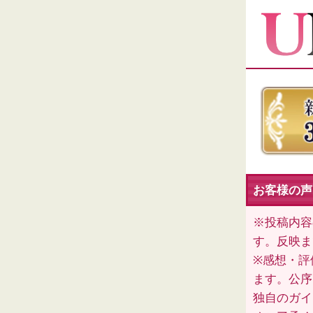
お客様の声
※投稿内容
す。反映ま
※感想・評
ます。公序
独自のガイ