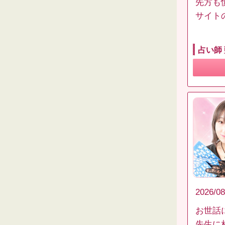
先方も
サイト
占い師
2026/08
お世話
先生に