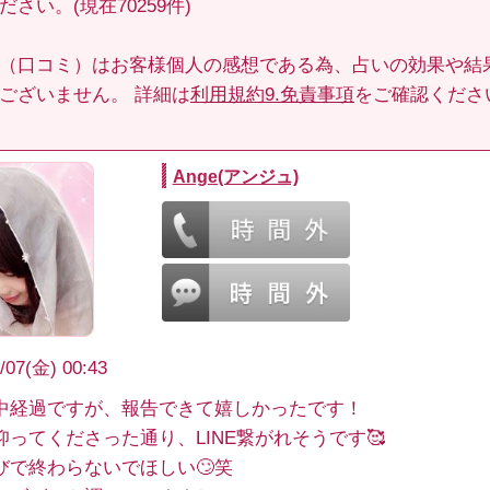
さい。(現在70259件)
（口コミ）はお客様個人の感想である為、占いの効果や結
ございません。 詳細は
利用規約9.免責事項
をご確認くださ
Ange(アンジュ)
/07(金) 00:43
中経過ですが、報告できて嬉しかったです！
仰ってくださった通り、LINE繋がれそうです🥰
びで終わらないでほしい🙄笑