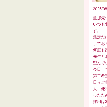
2026/08
藍那先
いつも
す。
鑑定だ
してお
何度も
先生と
望んで
今日一
第二希
日々ご
人、他
ったた
採用は