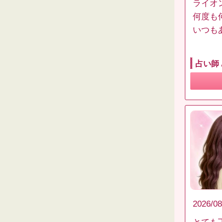
ライオ
何度も
いつも
占い師
2026/08