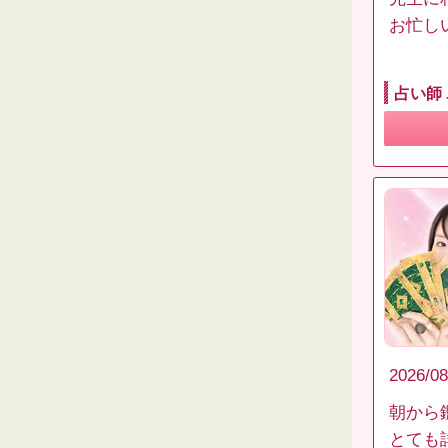
お忙し
占い師
2026/08
朝から
とても