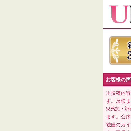
お客様の声
※投稿内容
す。反映ま
※感想・評
ます。公序
独自のガイ