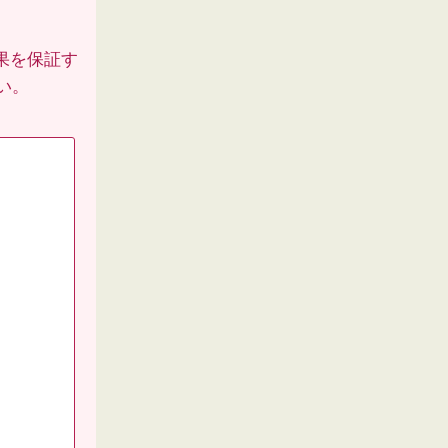
果を保証す
い。