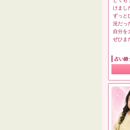
とても
けまし
ずっと
況だっ
自分を
ぜひま
占い師