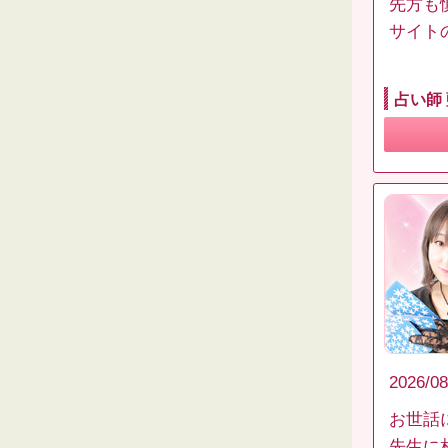
先方も
サイト
占い師
2026/08
お世話
先生に