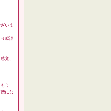
ございま
より感謝
る感覚、
らもう一
面接にな