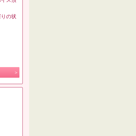
バイス頂
探りの状
。