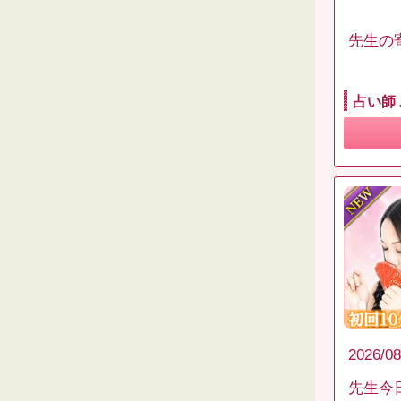
先生の
占い師
2026/08
先生今