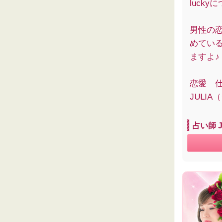
luck
男性の
めてい
ますよ♪
恋愛 
JULI
占い師 