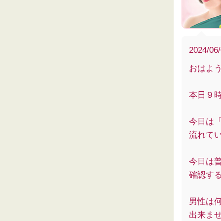
2024/06
おはよ
本日９
今日は
流れて
今日は
確認す
男性は
出来ま