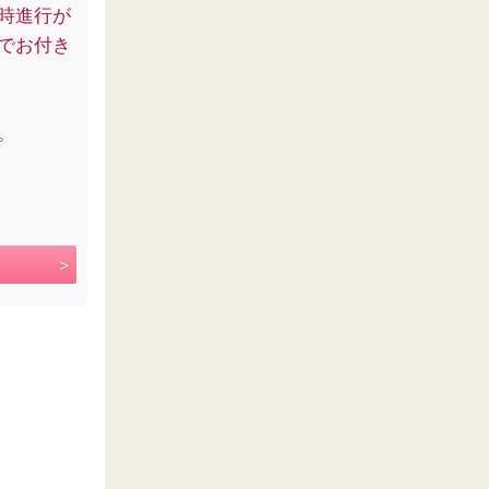
時進行が
でお付き
。