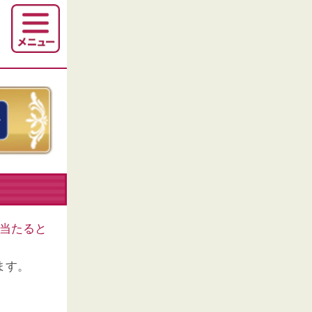
当たると
ます。