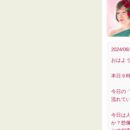
2024/06
おはよ
本日９
今日の
流れて
今日は
か？想