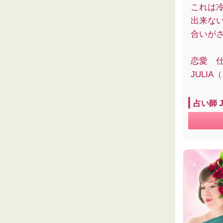
これは
出来な
合いが
恋愛 
JULI
占い師 