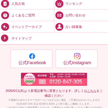
ランキング
人気占術
お問い合わせ
よくあるご質問
占い師募集
イベントアーカイブ
サイトマップ
公式Facebook
公式Instagram
2026/6/11(木)より新電話番号に変更となります。詳しくは
こちら
をご
確認ください
※混雑のためカスタマーサポートにつながらない場合、ご不便をおかけいたしますが
0120-847-305 又は 03-6671-9254 より折り返しご連絡いたします。
（ 03-6671-9254 は発信専用となるため、お客様からお掛け直しいただく際は 0120-847-