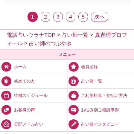
1
2
3
4
5
次へ
電話占いウラナTOP
>
占い師一覧
>
真迦理プロフ
ィール
>
占い師のつぶやき
メニュー
会員登録
ホーム
占い師一覧
初めての方
ご利用料金・支払い方法
待機スケジュール
お悩み別ご相談事例
お客様の声
占い師インタビュー
公開メール占い