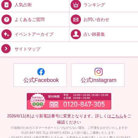
ランキング
人気占術
お問い合わせ
よくあるご質問
占い師募集
イベントアーカイブ
サイトマップ
公式Facebook
公式Instagram
2026/6/11(木)より新電話番号に変更となります。詳しくは
こちら
をご
確認ください
※混雑のためカスタマーサポートにつながらない場合、ご不便をおかけいたしますが
0120-847-305 又は 03-6671-9254 より折り返しご連絡いたします。
（ 03-6671-9254 は発信専用となるため、お客様からお掛け直しいただく際は 0120-847-