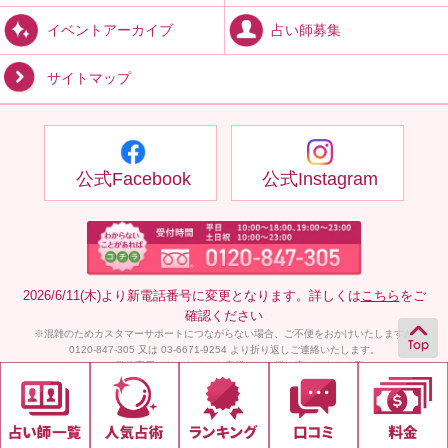
占い師募集
イベントアーカイブ
サイトマップ
公式Facebook
公式Instagram
2026/6/11(木)より新電話番号に変更となります。詳しくは
こちら
をご
確認ください
※混雑のためカスタマーサポートにつながらない場合、ご不便をおかけいたしますが
0120-847-305 又は 03-6671-9254 より折り返しご連絡いたします。
（ 03-6671-9254 は発信専用となるため、お客様からお掛け直しいただく際は 0120-847-
305 へお願いいたします。）
また、折り返しが不要な方はメールにてご連絡ください。
| 個人情報保護方針 |
ご利用規約 |