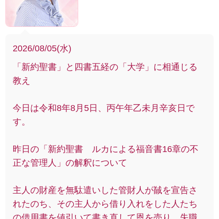
2026/08/05(水)
「新約聖書」と四書五経の「大学」に相通じる
教え
今日は令和8年8月5日、丙午年乙未月辛亥日で
す。
昨日の「新約聖書 ルカによる福音書16章の不
正な管理人」の解釈について
主人の財産を無駄遣いした管財人が馘を宣告さ
れたのち、その主人から借り入れをした人たち
の借用書を値引いて書き直して恩を売り、失職