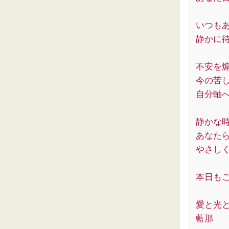
いつも
静かに
不安を
今の苦
自分軸
静かな
あなた
やさし
本日も
愛と光
藍那