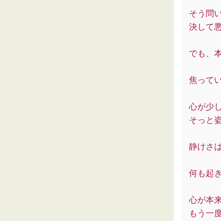
そう問
決して
でも、
焦って
心が少
そっと
静けさ
何も起
心が本
もう一