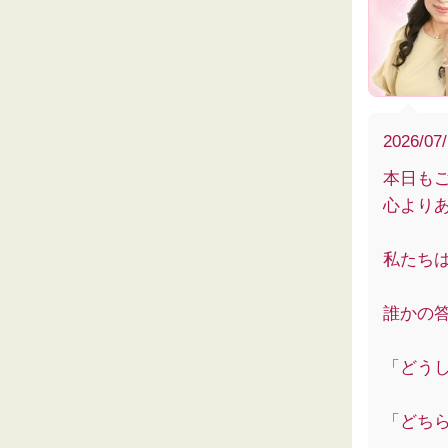
2026/07
本日も
心より
私たち
誰かの
「どう
「どち