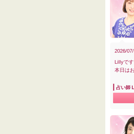
2026/07
Lillyです
本日は
占い師 L