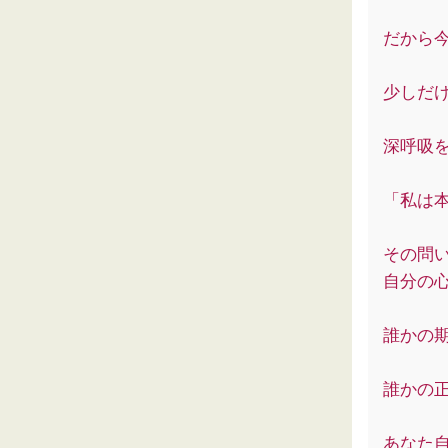
だから
少しだ
深呼吸
「私は
その問
自分の
誰かの
誰かの
あなた