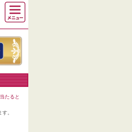
当たると
ます。