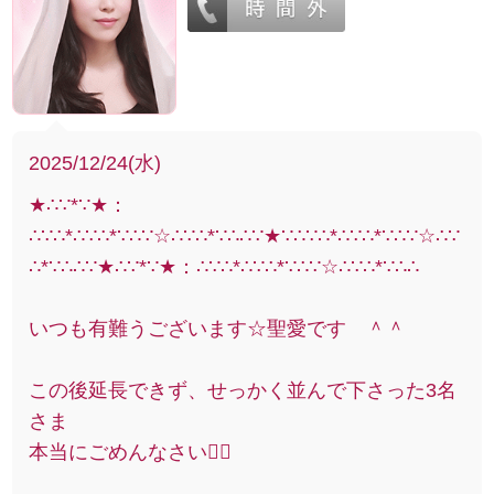
2025/12/24(水)
★∴∵*∵★：
∴∵∴*∴∵∴*∵∴∵☆∴∵∴*∵∴∴∵★∵∴∵∴*∴∵∴*∵∴∵☆∴∵
∴*∵∴∴∵★∴∵*∵★：∴∵∴*∴∵∴*∵∴∵☆∴∵∴*∵∴∴
いつも有難うございます☆聖愛です ＾＾
この後延長できず、せっかく並んで下さった3名
さま
本当にごめんなさい🙇‍♀️