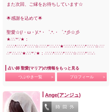
また次回、ご縁をお待ちしています☆
🌟感謝を込めて🌟
聖愛☆(/・ω・)/.*・゜.*.・゜.*彡☆彡
★∴∵*∵★：
∴∵∴*∴∵∴*∵∴∵☆∴∵∴*∵∴∴∵★∵∴∵∴*∴∵∴*∵∴∵☆∴∵
∴*∵∴∴∵★∴∵*∵★：∴∵∴*∴∵∴*∵∴∵☆∴∵∴*∵∴∴
占い師 聖愛(マリア)の情報をもっと見る
つぶやき一覧
プロフィール
Ange(アンジュ)