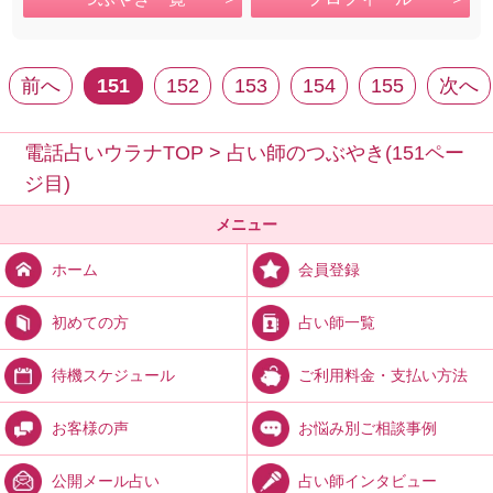
前へ
151
152
153
154
155
次へ
電話占いウラナTOP
>
占い師のつぶやき(151ペー
ジ目)
メニュー
会員登録
ホーム
占い師一覧
初めての方
ご利用料金・支払い方法
待機スケジュール
お悩み別ご相談事例
お客様の声
占い師インタビュー
公開メール占い