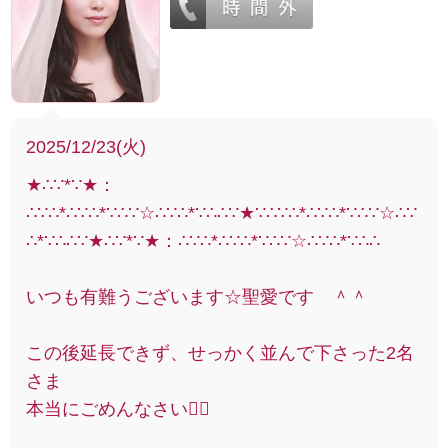
2025/12/23(火)
★∴∵*∵★：
∴∵∴*∴∵∴*∵∴∵☆∴∵∴*∵∴∴∵★∵∴∵∴*∴∵∴*∵∴∵☆∴∵
∴*∵∴∴∵★∴∵*∵★：∴∵∴*∴∵∴*∵∴∵☆∴∵∴*∵∴∴
いつも有難うございます☆聖愛です ＾＾
この後延長できず、せっかく並んで下さった2名
さま
本当にごめんなさい🙇‍♀️