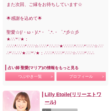
また次回、ご縁をお待ちしています☆
🌟感謝を込めて🌟
聖愛☆(/・ω・)/.*・゜.*.・゜.*彡☆彡
★∴∵*∵★：
∴∵∴*∴∵∴*∵∴∵☆∴∵∴*∵∴∴∵★∵∴∵∴*∴∵∴*∵∴∵☆∴∵
∴*∵∴∴∵★∴∵*∵★：∴∵∴*∴∵∴*∵∴∵☆∴∵∴*∵∴∴
占い師 聖愛(マリア)の情報をもっと見る
つぶやき一覧
プロフィール
Lilly Etoile(リリーエトワ
ール)