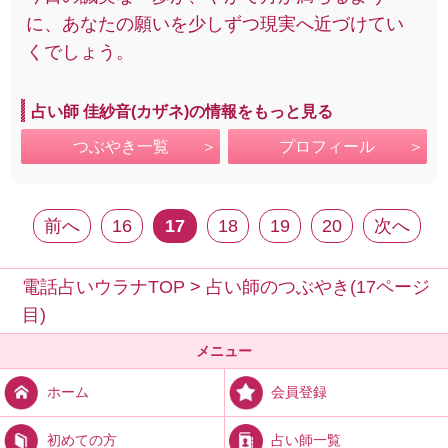
に、あなたの願いを少しずつ現実へ近づけてい
くでしょう。
占い師 佳紗音(カザネ)の情報をもっと見る
つぶやき一覧
プロフィール
前へ
16
17
18
19
20
次へ
電話占いウラナTOP
>
占い師のつぶやき(17ページ
目)
メニュー
会員登録
ホーム
占い師一覧
初めての方