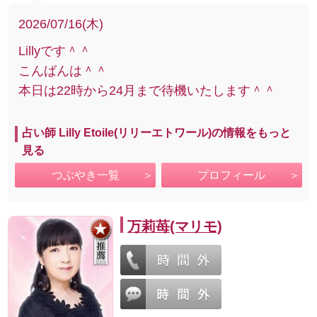
2026/07/16(木)
Lillyです＾＾
こんばんは＾＾
本日は22時から24月まで待機いたします＾＾
占い師 Lilly Etoile(リリーエトワール)の情報をもっと
見る
つぶやき一覧
プロフィール
万莉苺(マリモ)