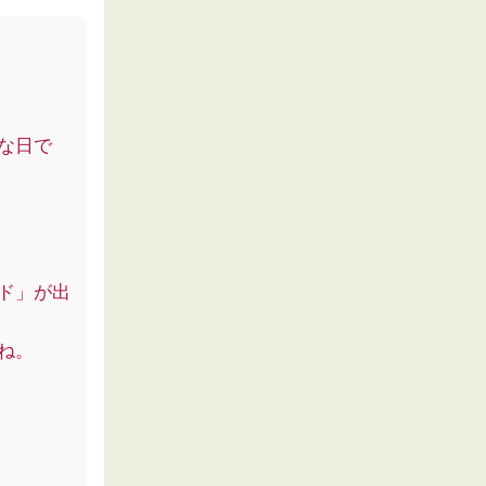
な日で
ド」が出
ね。