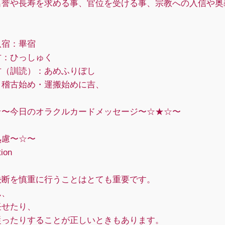
誉や長寿を求める事、官位を受ける事、宗教への入信や奥
。
八宿：畢宿
：ひっしゅく
（訓読）：あめふりぼし
稽古始め・運搬始めに吉、
☆〜今日のオラクルカードメッセージ〜☆★☆〜
熟慮〜☆〜
tion
決断を慎重に行うことはとても重要です。
ん、
任せたり、
従ったりすることが正しいときもあります。