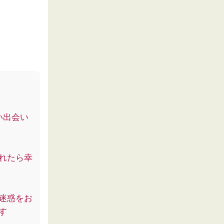
い出会い
れたら幸
迷惑をお
す