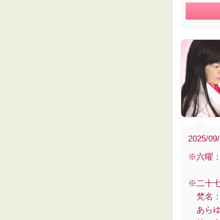
2025/09
※六曜
※二十
梵名：
あらゆ