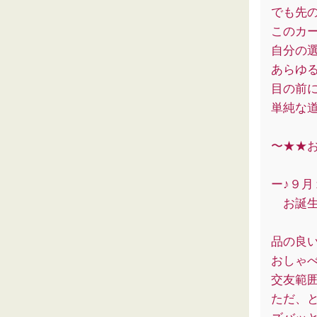
でも先
このカ
自分の
あらゆ
目の前
単純な
〜★★
ー♪９月
お誕生
品の良
おしゃ
交友範
ただ、