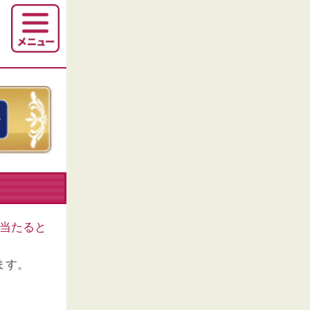
当たると
ます。