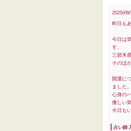
2025/09
昨日も
今日は
す。
三碧木
そのほ
開運に
ました
心身の
優しい
今日も
占い師 