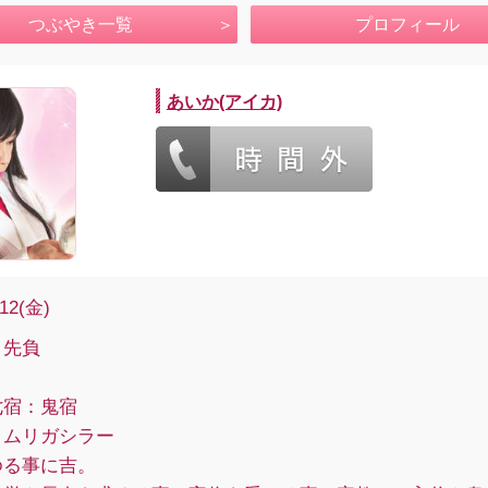
つぶやき一覧
プロフィール
あいか(アイカ)
/12(金)
：先負
七宿：鬼宿
ムリガシラー
る事に吉。