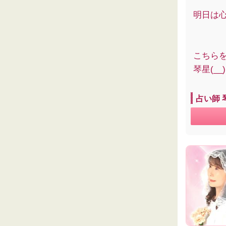
明日は
こちら
琴星(__)
占い師 