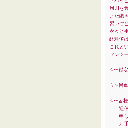
ズバッ
周囲を
また飽
習いご
次々と
経験値
これと
マンツ
☆〜鑑
☆〜貴
☆〜皆
送信ボ
申し訳
お手間