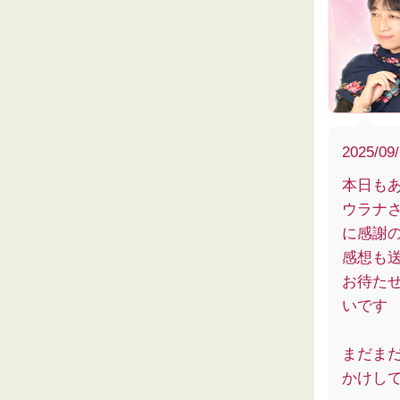
2025/09
本日も
ウラナ
に感謝
感想も
お待た
いです
まだま
かけし