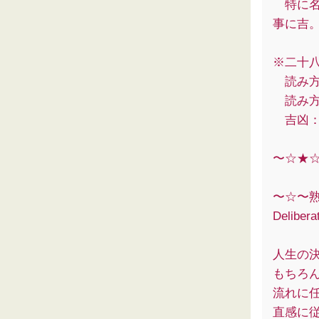
特に名
事に吉
※二十
読み方
読み方
吉凶：
〜☆★
〜☆〜
Delibera
人生の
もちろ
流れに
直感に