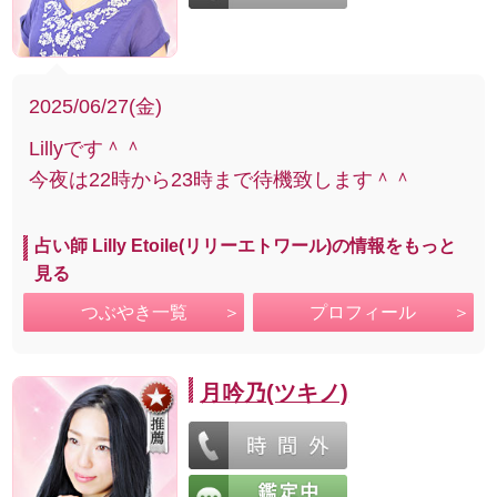
2025/06/27(金)
Lillyです＾＾
今夜は22時から23時まで待機致します＾＾
占い師 Lilly Etoile(リリーエトワール)の情報をもっと
見る
つぶやき一覧
プロフィール
月吟乃(ツキノ)