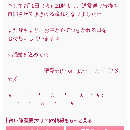
そして7月1日（火）21時より、通常通り待機を
再開させて頂きける流れとなりました☆
また皆さまと、お声と心でつながれる日を
心待ちにしています☆
☆感謝を込めて☆
聖愛☆(/・ω・)/.*・゜.*.・゜.*彡
☆彡
★：∴∵∴*∴∵∴*∵∴∵☆∴∵∴*∵∴∴∵★∴∵*∵★：
∴∵∴*∴∵∴*∵∴∵☆∴∵∴*∵∴∴∵★∵
占い師 聖愛(マリア)の情報をもっと見る