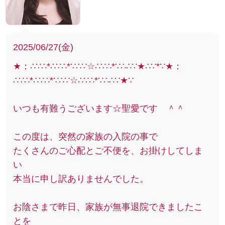
2025/06/27(金)
★：∴∵∴*∴∵∴*∵∴∵☆∴∵∴*∵∴∴∵★∴∵*∵★：
∴∵∴*∴∵∴*∵∴∵☆∴∵∴*∵∴∴∵★∵
いつも有難うございます☆聖愛です ＾＾
この度は、突然の家族の入院の事で
たくさんのご心配とご不便を、お掛けしてしま
い
本当に申し訳ありませんでした。
お陰さまで昨日、家族が無事退院できましたこ
とを