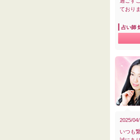
過ごす
ており
占い師 
2025/04
いつも