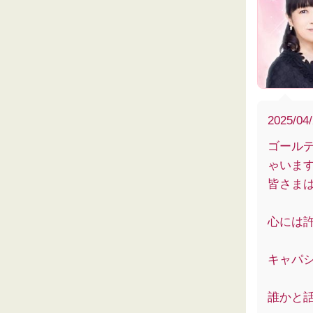
2025/04
ゴール
ゃいま
皆さま
心には
キャパ
誰かと