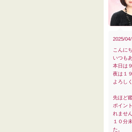
2025/04
こんに
いつも
本日は
夜は１
よろし
先ほど
ポイン
れませ
１０分
た。