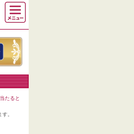
当たると
ます。