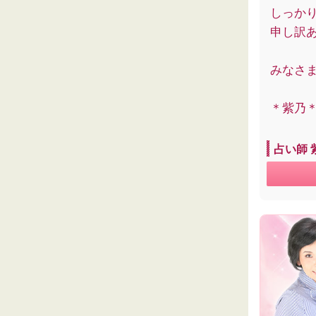
しっか
申し訳
みなさ
＊紫乃
占い師 