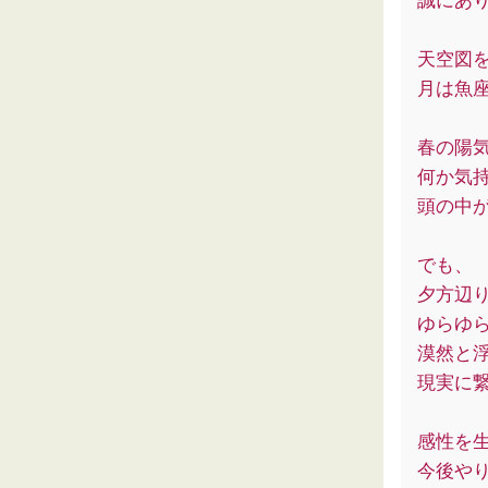
誠にあ
天空図
月は魚
春の陽
何か気
頭の中
でも、
夕方辺
ゆらゆ
漠然と
現実に
感性を
今後や