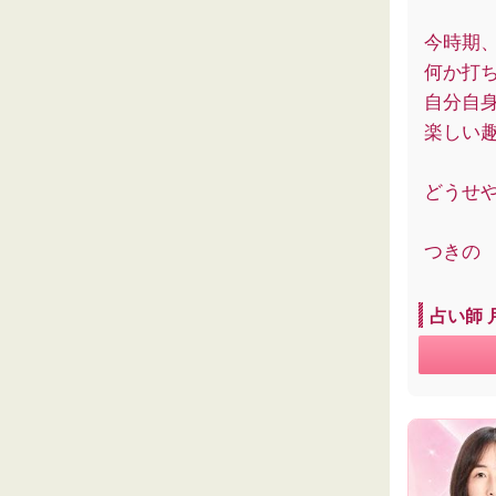
今時期
何か打
自分自
楽しい
どうせ
つきの
占い師 