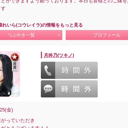
ことができますよう願っております。本日も皆様とのご縁を
ます
煌れいら(コウレイラ)の情報をもっと見る
つぶやき一覧
プロフィール
月吟乃(ツキノ)
/25(金)
繋がっていただき